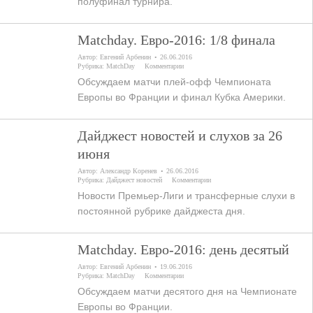
полуфинал турнира.
Matchday. Евро-2016: 1/8 финала
Автор:
Евгений Арбенин
26.06.2016
Рубрика:
MatchDay
Комментарии
Обсуждаем матчи плей-офф Чемпионата
Европы во Франции и финал Кубка Америки.
Дайджест новостей и слухов за 26
июня
Автор:
Александр Коренев
26.06.2016
Рубрика:
Дайджест новостей
Комментарии
Новости Премьер-Лиги и трансферные слухи в
постоянной рубрике дайджеста дня.
Matchday. Евро-2016: день десятый
Автор:
Евгений Арбенин
19.06.2016
Рубрика:
MatchDay
Комментарии
Обсуждаем матчи десятого дня на Чемпионате
Европы во Франции.