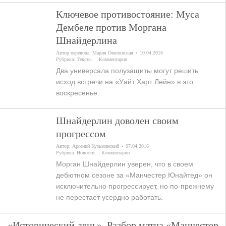
Ключевое противостояние: Муса
Дембеле против Моргана
Шнайдерлина
Автор перевода:
Мария Омелянская
10.04.2016
Рубрика:
Тексты
Комментарии
Два универсала полузащиты могут решить
исход встречи на «Уайт Харт Лейн» в это
воскресенье.
Шнайдерлин доволен своим
прогрессом
Автор:
Арсений Кузьминский
07.04.2016
Рубрика:
Новости
Комментарии
Морган Шнайдерлин уверен, что в своем
дебютном сезоне за «Манчестер Юнайтед» он
исключительно прогрессирует, но по-прежнему
не перестает усердно работать.
«Исторический день». Разбор матча «Манчестер