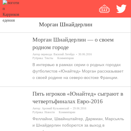
Морган Шнайдерлин
Морган Шнайдерлин — о своем
родном городе
Автор перевода:
Василий Легейдо
30.06.2016
Рубрика:
Тексты
Комментарии
В интервью в рамках серии о родных городах
футболистов «Юнайтед» Морган рассказывает
о своей родине на северо-востоке Франции.
Пять игроков «Юнайтед» сыграют в
четвертьфиналах Евро-2016
Автор:
Арсений Кузьминский
29.06.2016
Рубрика:
Новости
Комментарии
Феллайни, Швайнштайгер, Дармиан, Марсьяль
и Шнайдерлин поборются за выход в