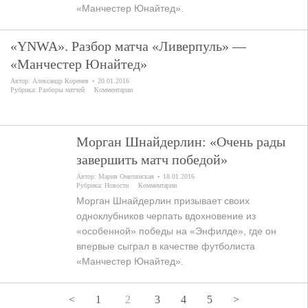
«Манчестер Юнайтед».
«YNWA». Разбор матча «Ливерпуль» —
«Манчестер Юнайтед»
Автор:
Александр Коренев
20.01.2016
Рубрика:
Разборы матчей
Комментарии
Морган Шнайдерлин: «Очень рады
завершить матч победой»
Автор:
Мария Омелянская
18.01.2016
Рубрика:
Новости
Комментарии
Морган Шнайдерлин призывает своих
одноклубников черпать вдохновение из
«особенной» победы на «Энфилде», где он
впервые сыграл в качестве футболиста
«Манчестер Юнайтед».
<
1
2
3
4
5
>