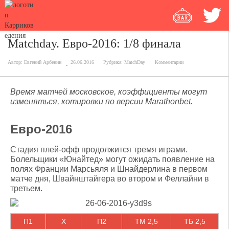
Matchday. Евро-2016: 1/8 финала
Автор:
Евгений Арбенин
26.06.2016
Рубрика:
MatchDay
Комментарии
Время матчей московское, коэффициенты могут
изменяться, котировки по версии Marathonbet.
Евро-2016
Стадия плей-офф продолжится тремя играми.
Болельщики «Юнайтед» могут ожидать появление на
полях Франции Марсьяля и Шнайдерлина в первом
матче дня, Швайнштайгера во втором и Феллайни в
третьем.
П1
X
П2
ТМ 2,5
ТБ 2,5