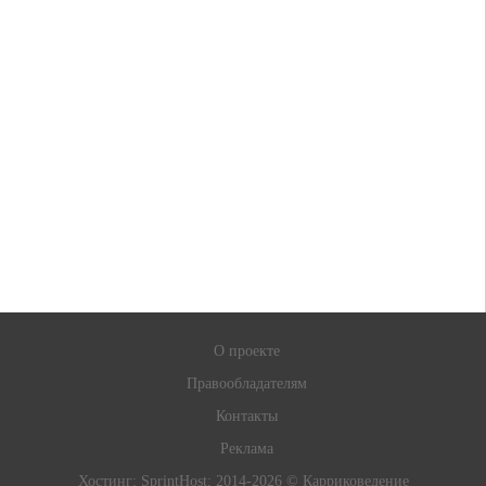
О проекте
Правообладателям
Контакты
Реклама
Хостинг:
SprintHost
; 2014-2026 © Карриковедение