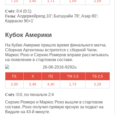
7,10
3,45
1,71
1,59
2,59
Счёт
: 0:4 (0:1)
Голы
: Алдервейрелд 10'; Батшуайи 78'; Азар 80';
Карраско 90+1'
Кубок Америки
На Кубке Америке пришло время финального матча.
Сборная Аргентины встретится с сборной Чили.
Маркос Рохо и Серхио Ромеров вправе рассчитывать
на появление в стартовом составе.
П1
X
П2
ТМ 2,5
ТБ 2,5
2,00
3,48
4,40
1,73
2,29
Счёт
: 0:0, по пенальти 2:4
Серхио Ромеро и Маркос Рохо вышли в стартовом
составе. Рохо получил прямую крсную за подкат на
Видале на 43-й минуте.