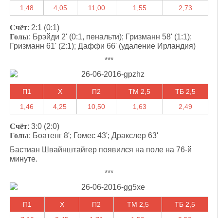
1,48
4,05
11,00
1,55
2,73
Счёт
: 2:1 (0:1)
Голы
: Брэйди 2' (0:1, пенальти); Гризманн 58' (1:1);
Гризманн 61' (2:1); Даффи 66' (удаление Ирландия)
***
П1
X
П2
ТМ 2,5
ТБ 2,5
1,46
4,25
10,50
1,63
2,49
Счёт
: 3:0 (2:0)
Голы
: Боатенг 8'; Гомес 43'; Дракслер 63'
Бастиан Швайнштайгер появился на поле на 76-й
минуте.
***
П1
X
П2
ТМ 2,5
ТБ 2,5