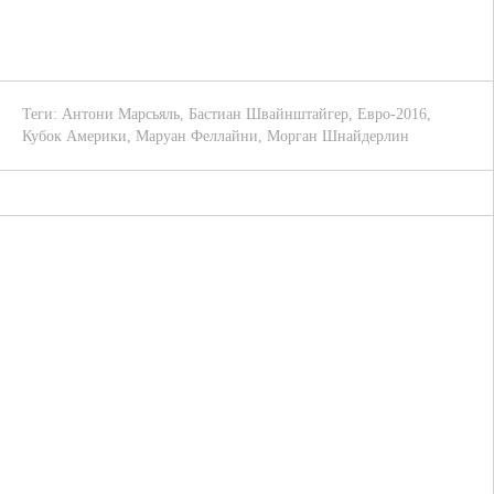
Теги:
Антони Марсьяль
,
Бастиан Швайнштайгер
,
Евро-2016
,
Кубок Америки
,
Маруан Феллайни
,
Морган Шнайдерлин