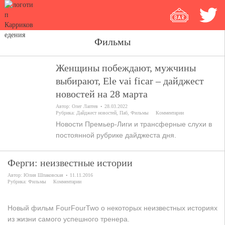
Фильмы
Женщины побеждают, мужчины
выбирают, Ele vai ficar – дайджест
новостей на 28 марта
Автор:
Олег Лаптев
28.03.2022
Рубрика:
Дайджест новостей
,
Паб
,
Фильмы
Комментарии
Новости Премьер-Лиги и трансферные слухи в
постоянной рубрике дайджеста дня.
Ферги: неизвестные истории
Автор:
Юлия Шпаковская
11.11.2016
Рубрика:
Фильмы
Комментарии
Новый фильм FourFourTwo о некоторых неизвестных историях
из жизни самого успешного тренера.