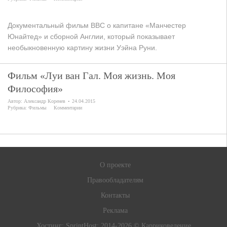
Документальный фильм BBC о капитане «Манчестер
Юнайтед» и сборной Англии, который показывает
необыкновенную картину жизни Уэйна Руни.
Фильм «Луи ван Гал. Моя жизнь. Моя
Философия»
Автор:
Александр Коренев
24.04.2015
Рубрика:
Фильмы
Комментарии
О проекте
Правообладателям
Контакты
Реклама
Хостинг:
SprintHost
; 2014-2026 © Карриковедение