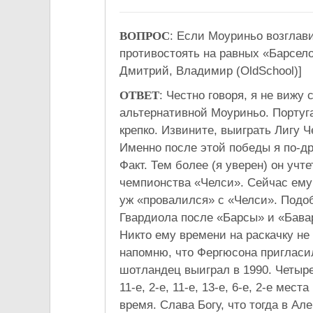
ВОПРОС
: Если Моуриньо возглав
противостоять на равных «Барселон
Дмитрий, Владимир (OldSchool)]
ОТВЕТ
: Честно говоря, я не вижу
альтернативной Моуриньо. Португал
крепко. Извините, выиграть Лигу 
Именно после этой победы я по-д
Факт. Тем более (я уверен) он уч
чемпионства «Челси». Сейчас ему 
уж «провалился» с «Челси». Подоб
Гвардиола после «Барсы» и «Бавар
Никто ему времени на раскачку не 
напомню, что Фергюсона пригласил
шотландец выиграл в 1990. Четыре
11-е, 2-е, 11-е, 13-е, 6-е, 2-е ме
время. Слава Богу, что тогда в Ал