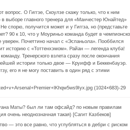
т вопрос. О Гиггзе, Скоулзе скажу только, что к ним
о в выборе главного тренера для «Манчестер Юнайтед»
Не спорю, получится может и у Гиггза, но (представьте
нет? 90 к 10, что у Моуриньо команда будет в чемпионск
не уверен. Почеттино начал с «Эспаньола». Пооббился
рит историю с «Тоттенхэмом». Райан — легенда клуба!
 команду. Тренерского взлета сразу после окончания
вейшей истории только двое — Круифф и Беккенбауэр.
гзу, его я не могу поставить в один ряд с этими
 Хуана Маты? был ли там офсайд? по новым правилам
ия очень неоднозначная такая) [Сагит Казбеков]
тво — это все равно, что углубляться в дебри с риском