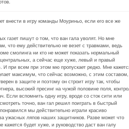
отов.
жет внести в игру команды Моуриньо, если его все же
х газет пишут о том, что ван гала уволят. Но мне
ам, что ему действительно не везет с травмами, ведь
роме смолинга ни кто не может показать нормальный
 центральных, а сейчас еще хуже, левый и правый
 И при всем при этом мю пропускает редко. Мне кажетс
елает максимум, что сейчас возможно, с этим составом,
 уверен в защите и поэтому он строит игру так, чтобы
ртнера, высокий пресинг на чужой половине поля, контр
. Если вспомнить одну игру, вроде со сток сити или
смотреть точно, ван гал решил поиграть в быстрый
понравился мы действительно играли красиво
з за ужасных ляпов наших защитников. Разве может что
 кажется будет хуже, и руководство даст ван галу