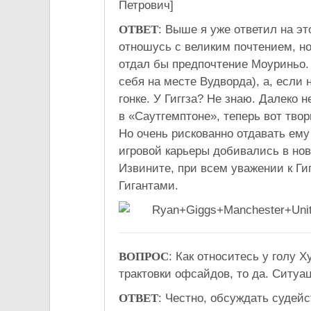
Петрович]
ОТВЕТ
: Выше я уже ответил на это
отношусь с великим почтением, н
отдал бы предпочтение Моуриньо. 
себя на месте Вудворда), а, если 
гонке. У Гиггза? Не знаю. Далеко 
в «Саутгемптоне», теперь вот тво
Но очень рискованно отдавать ему
игровой карьеры добивались в но
Извините, при всем уважении к Гиг
Гигантами.
ВОПРОС
: Как относитесь у голу
трактовки офсайдов, то да. Ситуац
ОТВЕТ
: Честно, обсуждать судейс