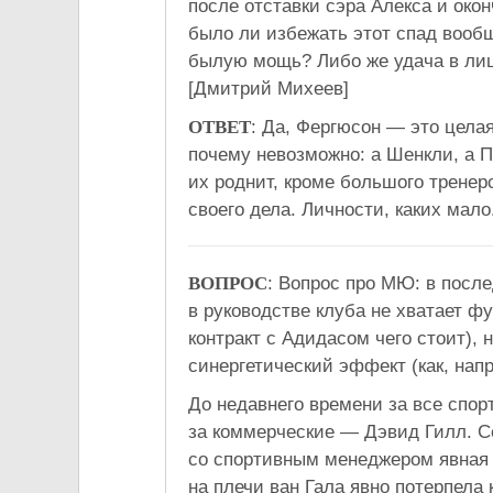
после отставки сэра Алекса и ок
было ли избежать этот спад вооб
былую мощь? Либо же удача в лиц
[Дмитрий Михеев]
ОТВЕТ
: Да, Фергюсон — это цела
почему невозможно: а Шенкли, а П
их роднит, кроме большого трене
своего дела. Личности, каких мало
ВОПРОС
: Вопрос про МЮ: в посл
в руководстве клуба не хватает 
контракт с Адидасом чего стоит), 
синергетический эффект (как, напр
До недавнего времени за все спо
за коммерческие — Дэвид Гилл. С
со спортивным менеджером явная 
на плечи ван Гала явно потерпела 