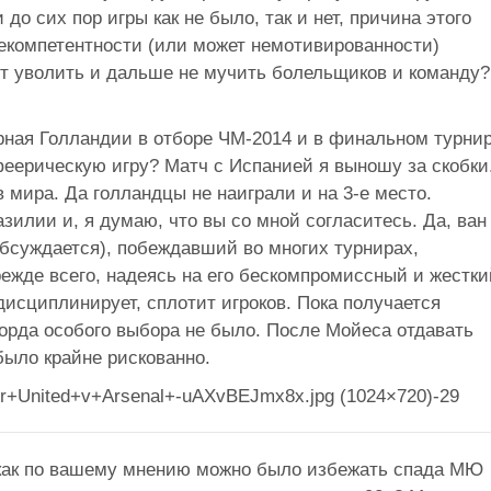
до сих пор игры как не было, так и нет, причина этого
некомпетентности (или может немотивированности)
оит уволить и дальше не мучить болельщиков и команду?
орная Голландии в отборе ЧМ-2014 и в финальном турни
феерическую игру? Матч с Испанией я выношу за скобки
мира. Да голландцы не наиграли и на 3-е место.
зилии и, я думаю, что вы со мной согласитесь. Да, ван
обсуждается), побеждавший во многих турнирах,
прежде всего, надеясь на его бескомпромиссный и жестки
 дисциплинирует, сплотит игроков. Пока получается
ворда особого выбора не было. После Мойеса отдавать
было крайне рискованно.
 как по вашему мнению можно было избежать спада МЮ