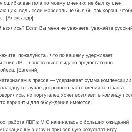
ая ошибка ван гала по моему мнению: не был куплен
дающих, ведь если марсиаль не был бы так хорош, чтоб
с. [Александр]
ой взялись? Если Вы меня не уважаете, уважайте русски
кажите, пожалуйста , что по вашему удерживает
ьнения ЛВГ, шансов было выдано предостаточно
ойеса. [Евгений]
 материалам в прессе — удерживает сумма компенсации
лландцу в случае досрочного расторжения контракта.
оворились, но португалец хочет возглавить команду пос
 что варианты для обсуждения имеются.
рос: работа ЛВГ в МЮ начиналась с больших ожиданий
омбинационную игру и приносящую результат игру.