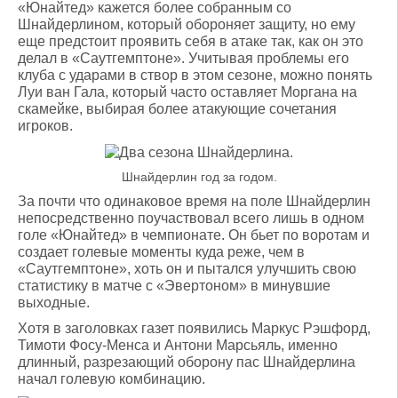
«Юнайтед» кажется более собранным со
Шнайдерлином, который обороняет защиту, но ему
еще предстоит проявить себя в атаке так, как он это
делал в «Саутгемптоне». Учитывая проблемы его
клуба с ударами в створ в этом сезоне, можно понять
Луи ван Гала, который часто оставляет Моргана на
скамейке, выбирая более атакующие сочетания
игроков.
Шнайдерлин год за годом.
За почти что одинаковое время на поле Шнайдерлин
непосредственно поучаствовал всего лишь в одном
голе «Юнайтед» в чемпионате. Он бьет по воротам и
создает голевые моменты куда реже, чем в
«Саутгемптоне», хоть он и пытался улучшить свою
статистику в матче с «Эвертоном» в минувшие
выходные.
Хотя в заголовках газет появились Маркус Рэшфорд,
Тимоти Фосу-Менса и Антони Марсьяль, именно
длинный, разрезающий оборону пас Шнайдерлина
начал голевую комбинацию.