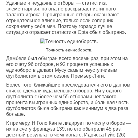
Удачные и неудачные отборы — статистика
элементарная, но она не раскрывает истинного
таланта игрока. Проигранные отборы оказывают
отрицательное влияние, только если соперник
сохраняет у себя мяч. Поэтому гораздо лучше
ситуацию отражает статистика Opta «был обыгран».
Точность единоборств.
Дембеле был обыгран всего восемь раз, при этом на
его счету 96 отборов, и 92 процента успешных
единоборств делают Мусу самым неуступчивым
футболистом в этом сезоне Премьер-Лиги.
Более того, ближайшие преследователи его в данном
списке сделали куда меньше отборов. Ни у одного
футболиста с более чем 55 отборами нет такого
процента выигранных единоборств, и большая часть
футболистов была обыграна как минимум в два раза
больше.
К примеру, Н’Голо Канте лидирует по числу отборов —
их на счету француза 139, но его обыграли 45 раз,
десятый результат в чемпионате. Идрисса Гуйе (26),