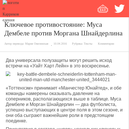
Ключевое противостояние: Муса
Дембеле против Моргана Шнайдерлина
Автор перевода:
Мария Омелянская
10.04.2016
Рубрика:
Тексты
Комментарии
Два универсала полузащиты могут решить исход
встречи на «Уайт Харт Лейн» в это воскресенье.
«Тоттенхэм» принимает «Манчестер Юнайтед», и обе
команды намерены оказывать давление на
соперников, располагающихся выше в таблице. Муса
Дембеле и Морган Шнайдерлин — два футболиста,
успешно выступающих в центре поля в этом сезоне, и
они оба сыграют важнейшие роли в предстоящем
поединке.