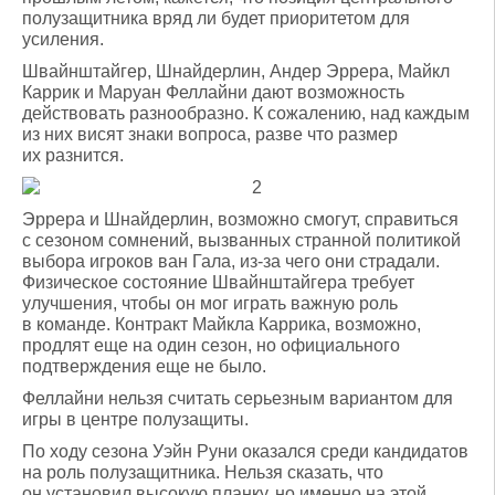
полузащитника вряд ли будет приоритетом для
усиления.
Швайнштайгер, Шнайдерлин, Андер Эррера, Майкл
Каррик и Маруан Феллайни дают возможность
действовать разнообразно. К сожалению, над каждым
из них висят знаки вопроса, разве что размер
их разнится.
Эррера и Шнайдерлин, возможно смогут, справиться
с сезоном сомнений, вызванных странной политикой
выбора игроков ван Гала, из-за чего они страдали.
Физическое состояние Швайнштайгера требует
улучшения, чтобы он мог играть важную роль
в команде. Контракт Майкла Каррика, возможно,
продлят еще на один сезон, но официального
подтверждения еще не было.
Феллайни нельзя считать серьезным вариантом для
игры в центре полузащиты.
По ходу сезона Уэйн Руни оказался среди кандидатов
на роль полузащитника. Нельзя сказать, что
он установил высокую планку, но именно на этой