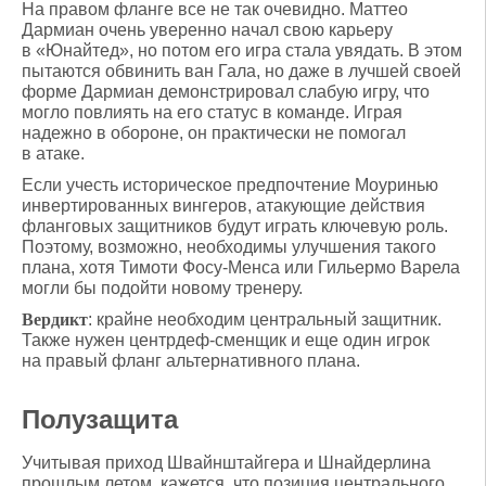
На правом фланге все не так очевидно. Маттео
Дармиан очень уверенно начал свою карьеру
в «Юнайтед», но потом его игра стала увядать. В этом
пытаются обвинить ван Гала, но даже в лучшей своей
форме Дармиан демонстрировал слабую игру, что
могло повлиять на его статус в команде. Играя
надежно в обороне, он практически не помогал
в атаке.
Если учесть историческое предпочтение Моуринью
инвертированных вингеров, атакующие действия
фланговых защитников будут играть ключевую роль.
Поэтому, возможно, необходимы улучшения такого
плана, хотя Тимоти Фосу-Менса или Гильермо Варела
могли бы подойти новому тренеру.
Вердикт
: крайне необходим центральный защитник.
Также нужен центрдеф-сменщик и еще один игрок
на правый фланг альтернативного плана.
Полузащита
Учитывая приход Швайнштайгера и Шнайдерлина
прошлым летом, кажется, что позиция центрального