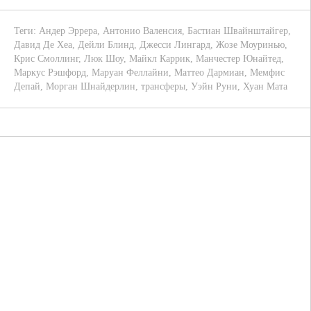
Теги:
Андер Эррера
,
Антонио Валенсия
,
Бастиан Швайнштайгер
,
Давид Де Хеа
,
Дейли Блинд
,
Джесси Лингард
,
Жозе Моуринью
,
Крис Смоллинг
,
Люк Шоу
,
Майкл Каррик
,
Манчестер Юнайтед
,
Маркус Рэшфорд
,
Маруан Феллайни
,
Маттео Дармиан
,
Мемфис
Депай
,
Морган Шнайдерлин
,
трансферы
,
Уэйн Руни
,
Хуан Мата