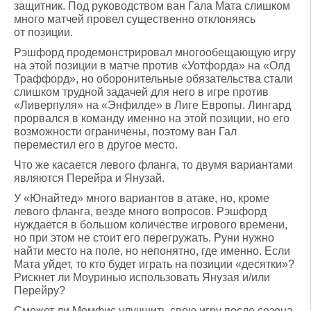
защитник. Под руководством ван Гала Мата слишком
много матчей провел существенно отклоняясь
от позиции.
Рэшфорд продемонстрировал многообещающую игру
на этой позиции в матче против «Уотфорда» на «Олд
Траффорд», но оборонительные обязательства стали
слишком трудной задачей для него в игре против
«Ливерпуля» на «Энфилде» в Лиге Европы. Лингард
прорвался в команду именно на этой позиции, но его
возможности ограничены, поэтому ван Гал
переместил его в другое место.
Что же касается левого фланга, то двумя вариантами
являются Перейра и Янузай.
У «Юнайтед» много вариантов в атаке, но, кроме
левого фланга, везде много вопросов. Рэшфорд
нуждается в большом количестве игрового времени,
но при этом не стоит его перегружать. Руни нужно
найти место на поле, но непонятно, где именно. Если
Мата уйдет, то кто будет играть на позиции «десятки»?
Рискнет ли Моуринью использовать Янузая и/или
Перейру?
Сможет ли Мемфис улучшить свою игру после сезона