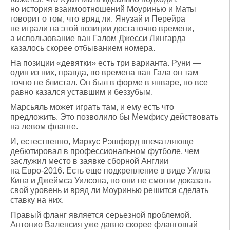
но история взаимоотношений Моуринью и Маты
говорит о том, что вряд ли. Янузай и Перейра
не играли на этой позиции достаточно времени,
а использование ван Галом Джесси Лингарда
казалось скорее отбыванием номера.
На позиции «девятки» есть три варианта. Руни —
один из них, правда, во времена ван Гала он там
точно не блистал. Он был в форме в январе, но все
равно казался уставшим и беззубым.
Марсьяль может играть там, и ему есть что
предложить. Это позволило бы Мемфису действовать
на левом фланге.
И, естественно, Маркус Рэшфорд впечатляюще
дебютировал в профессиональном футболе, чем
заслужил место в заявке сборной Англии
на Евро-2016. Есть еще подкрепление в виде Уилла
Кина и Джеймса Уилсона, но они не смогли доказать
свой уровень и вряд ли Моуринью решится сделать
ставку на них.
Правый фланг является серьезной проблемой.
Антонио Валенсия уже давно скорее фланговый