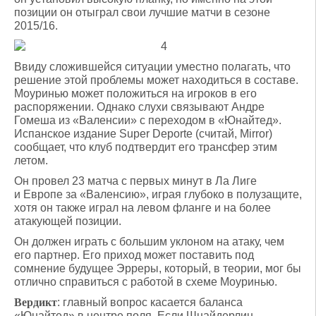
позиции он отыграл свои лучшие матчи в сезоне
2015/16.
Ввиду сложившейся ситуации уместно полагать, что
решение этой проблемы может находиться в составе.
Моуринью может положиться на игроков в его
распоряжении. Однако слухи связывают Андре
Гомеша из «Валенсии» с переходом в «Юнайтед».
Испанское издание Super Deporte (считай, Mirror)
сообщает, что клуб подтвердит его трансфер этим
летом.
Он провел 23 матча с первых минут в Ла Лиге
и Европе за «Валенсию», играя глубоко в полузащите,
хотя он также играл на левом фланге и на более
атакующей позиции.
Он должен играть с большим уклоном на атаку, чем
его партнер. Его приход может поставить под
сомнение будущее Эрреры, который, в теории, мог бы
отлично справиться с работой в схеме Моуринью.
Вердикт
: главный вопрос касается баланса
«Юнайтед» в центре поля. Если Шнайдерлин