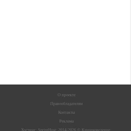
О проекте
Правообладателям
Контакты
Реклама
Хостинг:
SprintHost
; 2014-2026 © Карриковедение