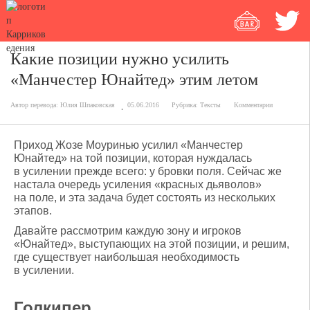
Какие позиции нужно усилить
«Манчестер Юнайтед» этим летом
Автор перевода:
Юлия Шпаковская
05.06.2016
Рубрика:
Тексты
Комментарии
Приход Жозе Моуринью усилил «Манчестер
Юнайтед» на той позиции, которая нуждалась
в усилении прежде всего: у бровки поля. Сейчас же
настала очередь усиления «красных дьяволов»
на поле, и эта задача будет состоять из нескольких
этапов.
Давайте рассмотрим каждую зону и игроков
«Юнайтед», выступающих на этой позиции, и решим,
где существует наибольшая необходимость
в усилении.
Голкипер