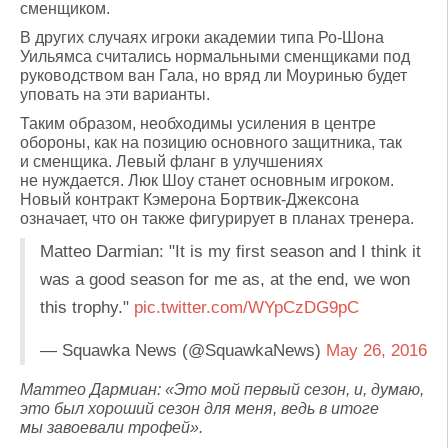
сменщиком.
В других случаях игроки академии типа Ро-Шона
Уильямса считались нормальными сменщиками под
руководством ван Гала, но вряд ли Моуринью будет
уповать на эти варианты.
Таким образом, необходимы усиления в центре
обороны, как на позицию основного защитника, так
и сменщика. Левый фланг в улучшениях
не нуждается. Люк Шоу станет основным игроком.
Новый контракт Кэмерона Бортвик-Джексона
означает, что он также фигурирует в планах тренера.
Matteo Darmian: "It is my first season and I think it
was a good season for me as, at the end, we won
this trophy."
pic.twitter.com/WYpCzDG9pC
— Squawka News (@SquawkaNews)
May 26, 2016
Маттео Дармиан: «Это мой первый сезон, и, думаю,
это был хороший сезон для меня, ведь в итоге
мы завоевали трофей».