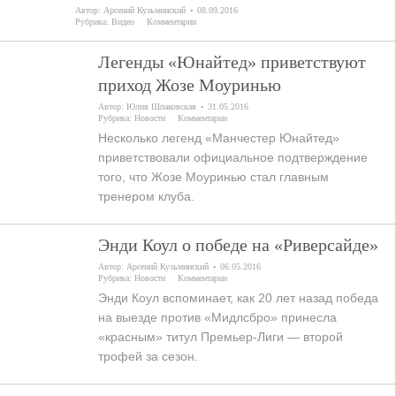
Автор:
Арсений Кузьминский
08.09.2016
Рубрика:
Видео
Комментарии
Легенды «Юнайтед» приветствуют
приход Жозе Моуринью
Автор:
Юлия Шпаковская
31.05.2016
Рубрика:
Новости
Комментарии
Несколько легенд «Манчестер Юнайтед»
приветствовали официальное подтверждение
того, что Жозе Моуринью стал главным
тренером клуба.
Энди Коул о победе на «Риверсайде»
Автор:
Арсений Кузьминский
06.05.2016
Рубрика:
Новости
Комментарии
Энди Коул вспоминает, как 20 лет назад победа
на выезде против «Мидлсбро» принесла
«красным» титул Премьер-Лиги — второй
трофей за сезон.