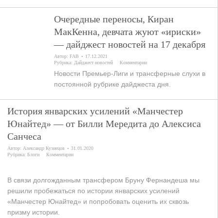
Очередные переносы, Киран
МакКенна, девчата жуют «ириски»
— дайджест новостей на 17 декабря
Автор:
FAB
17.12.2021
Рубрика:
Дайджест новостей
Комментарии
Новости Премьер-Лиги и трансферные слухи в
постоянной рубрике дайджеста дня.
История январских усилений «Манчестер
Юнайтед» — от Билли Мередита до Алексиса
Санчеса
Автор:
Александр Кузнецов
31.01.2020
Рубрика:
Блоги
Комментарии
В связи долгожданным трансфером Бруну Фернандеша мы
решили пробежаться по истории январских усилений
«Манчестер Юнайтед» и попробовать оценить их сквозь
призму истории.