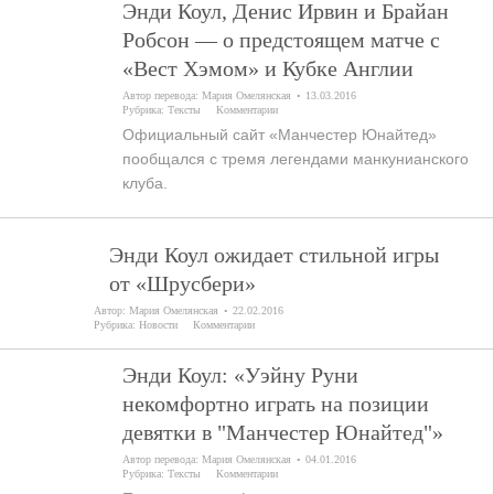
Энди Коул, Денис Ирвин и Брайан
Робсон — о предстоящем матче с
«Вест Хэмом» и Кубке Англии
Автор перевода:
Мария Омелянская
13.03.2016
Рубрика:
Тексты
Комментарии
Официальный сайт «Манчестер Юнайтед»
пообщался с тремя легендами манкунианского
клуба.
Энди Коул ожидает стильной игры
от «Шрусбери»
Автор:
Мария Омелянская
22.02.2016
Рубрика:
Новости
Комментарии
Энди Коул: «Уэйну Руни
некомфортно играть на позиции
девятки в "Манчестер Юнайтед"»
Автор перевода:
Мария Омелянская
04.01.2016
Рубрика:
Тексты
Комментарии