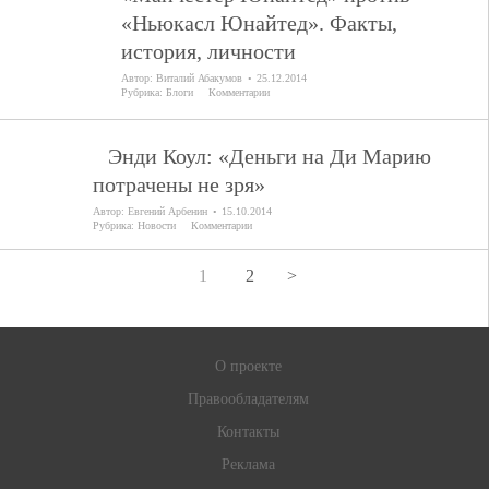
«Ньюкасл Юнайтед». Факты,
история, личности
Автор:
Виталий Абакумов
25.12.2014
Рубрика:
Блоги
Комментарии
Энди Коул: «Деньги на Ди Марию
потрачены не зря»
Автор:
Евгений Арбенин
15.10.2014
Рубрика:
Новости
Комментарии
1
2
>
О проекте
Правообладателям
Контакты
Реклама