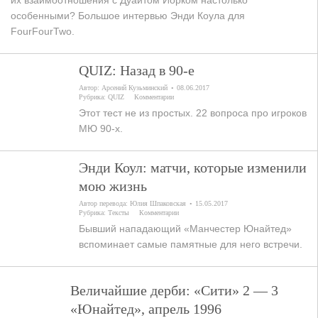
их взаимоотношения с Дуайтом Йорком настолько
особенными? Большое интервью Энди Коула для
FourFourTwo.
QUIZ: Назад в 90-е
Автор:
Арсений Кузьминский
08.06.2017
Рубрика:
QUIZ
Комментарии
Этот тест не из простых. 22 вопроса про игроков
МЮ 90-х.
Энди Коул: матчи, которые изменили
мою жизнь
Автор перевода:
Юлия Шпаковская
15.05.2017
Рубрика:
Тексты
Комментарии
Бывший нападающий «Манчестер Юнайтед»
вспоминает самые памятные для него встречи.
Величайшие дерби: «Сити» 2 — 3
«Юнайтед», апрель 1996