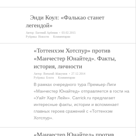
Энди Коул: «Фалькао станет
легендой»
Автор:
Евгений Арбенин
03.02.2015
Рубрика:
Новости
Комментарии
«Тоттенхэм Хотспур» против
«Манчестер Юнайтед». Факты,
история, личности
Автор:
Виталий Абакумов
27.12.2014
Рубрика:
Блоги
Комментарии
В рамках очередного тура Премьер-Лиги
«Манчестер Юнайтед» отправляется в гости на
«Уайт Харт Лейн». Carrick.ru предлагает
интересные факты, истории и вспоминает
главных героев сражений с «Тоттенхэм
Хотспур».
«Манчестер Юнайтед» против