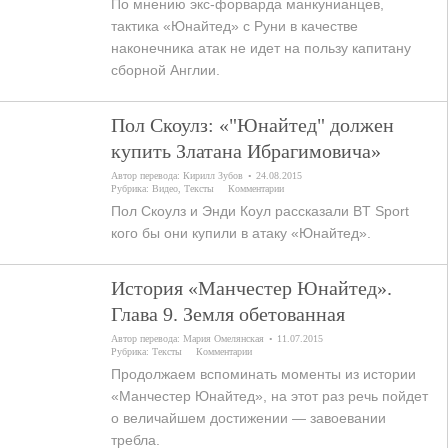
По мнению экс-форварда манкунианцев,
тактика «Юнайтед» с Руни в качестве
наконечника атак не идет на пользу капитану
сборной Англии.
Пол Скоулз: «"Юнайтед" должен
купить Златана Ибрагимовича»
Автор перевода:
Кирилл Зубов
24.08.2015
Рубрика:
Видео
,
Тексты
Комментарии
Пол Скоулз и Энди Коул рассказали BT Sport
кого бы они купили в атаку «Юнайтед».
История «Манчестер Юнайтед».
Глава 9. Земля обетованная
Автор перевода:
Мария Омелянская
11.07.2015
Рубрика:
Тексты
Комментарии
Продолжаем вспоминать моменты из истории
«Манчестер Юнайтед», на этот раз речь пойдет
о величайшем достижении — завоевании
требла.