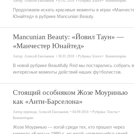
Автор:
Алексей Емельянов
05.02.2018
Рубрика:
Блоги
Комментарии
Продолжаем искать красивые моменты в играх «Манчест
Юнайтед» в рубрике Mancunian Beauty.
Mancunian Beauty: «Йовил Таун» —
«Манчестер Юнайтед»
Автор:
Алексей Емельянов
30.01.2018
Рубрика:
Блоги
Комментарии
В новой рубрике Beautifully Red мы постарались собрать 
интересные моменты действий наших футболистов.
Стоящий особняком Жозе Моуринью
как «Анти-Барселона»
Автор перевода:
Алексей Емельянов
04.09.2016
Рубрика:
Тексты
Комментарии
Жозе Моуринью — изгой среди тех, кто прошел через
команду «Барсы» 1990-х, но изгой, упивающийся своей