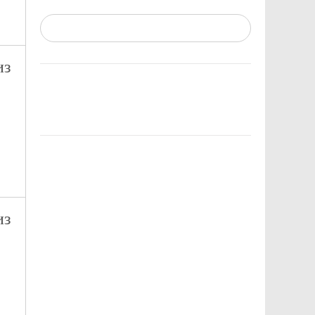
из
из