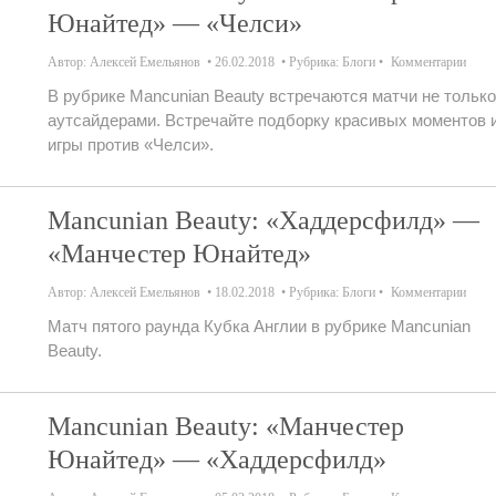
Юнайтед» — «Челси»
Автор:
Алексей Емельянов
26.02.2018
Рубрика:
Блоги
Комментарии
В рубрике Mancunian Beauty встречаются матчи не только
аутсайдерами. Встречайте подборку красивых моментов 
игры против «Челси».
Mancunian Beauty: «Хаддерсфилд» —
«Манчестер Юнайтед»
Автор:
Алексей Емельянов
18.02.2018
Рубрика:
Блоги
Комментарии
Матч пятого раунда Кубка Англии в рубрике Mancunian
Beauty.
Mancunian Beauty: «Манчестер
Юнайтед» — «Хаддерсфилд»