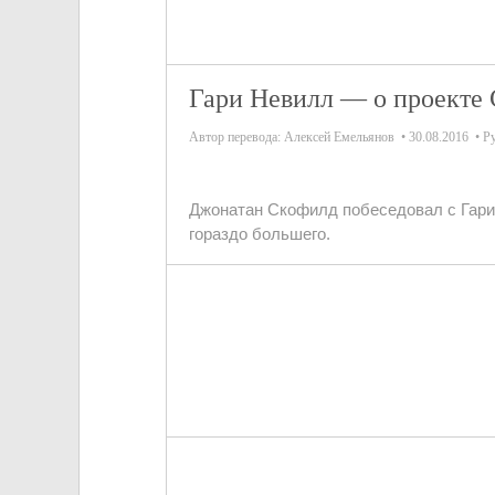
Гари Невилл — о проекте
Автор перевода:
Алексей Емельянов
30.08.2016
Р
Джонатан Скофилд побеседовал с Гари
гораздо большего.