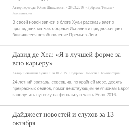
Автор перевода:
Юлия Шпаковская
28.03.2016
Рубрика:
Тексты
Комментарии
В своей новой записи в блоге Хуан рассказывает о
прошедших матчах сборной Испании и предвосхищает
близящееся возобновление Премьер-Лиги.
Давид де Хеа: «Я в лучшей форме за
всю карьеру»
Автор:
Вениамин Кучин
14.10.2015
Рубрика:
Новости
Комментарии
24-летний вратарь, совершив, по крайней мере, десять
прекрасных сейвов, помог действующим чемпионам Евро
заполучить путевку на финальную часть Евро-2016.
Дайджест новостей и слухов за 13
октября