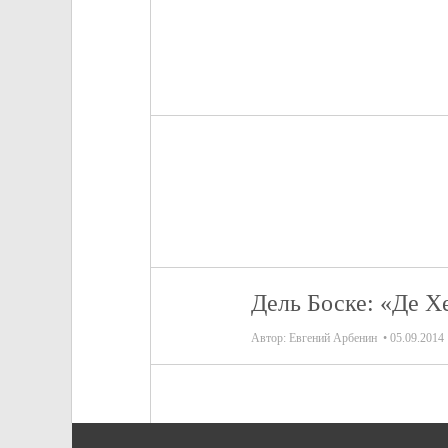
Дель Боске: «Де Х
Автор:
Евгений Арбенин
05.09.2014