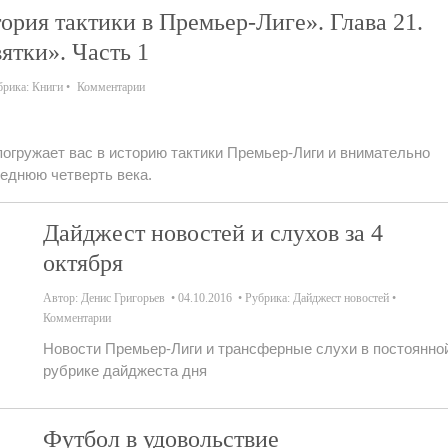
ория тактики в Премьер-Лиге». Глава 21.
ятки». Часть 1
брика:
Книги
Комментарии
погружает вас в историю тактики Премьер-Лиги и внимательно
леднюю четверть века.
Дайджест новостей и слухов за 4
октября
Автор:
Денис Григорьев
04.10.2016
Рубрика:
Дайджест новостей
Комментарии
Новости Премьер-Лиги и трансферные слухи в постоянно
рубрике дайджеста дня
Футбол в удовольствие