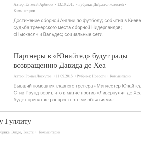
Автор:
Евгений Арбенин
13.10.2015
Рубрика:
Дайджест новостей
Комментарии
Достижение сборной Англии по футболу; события в Киеве
судьба тренерского места сборной Нидерландов;
«Ньюкасл» и Вальдес; социальные сети.
Партнеры в «Юнайтед» будут рады
возвращению Давида де Хеа
Автор:
Роман Лоскутов
11.09.2015
Рубрика:
Новости
Комментарии
Бывший помощник главного тренера «Манчестер Юнайте
Стив Раунд верит, что в матче против «Ливерпуля» де Хе
будет принят «с распростертыми объятиями».
у Гуллиту
брика:
Видео
,
Тексты
Комментарии