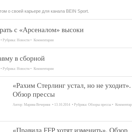
ом о своей карьере для канала BEIN Sport.
рать с «Арсеналом» высоки
Рубрика:
Новости
Комментарии
авму в сборной
Рубрика:
Новости
Комментарии
«Рахим Стерлинг устал, но не уходит».
Обзор прессы
Автор:
Марина Вечерняя
13.10.2014
Рубрика:
Обзоры прессы
Комментар
«Правила FFP хотят изменить». Обзор