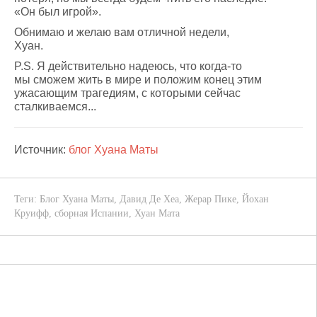
«Он был игрой».
Обнимаю и желаю вам отличной недели,
Хуан.
P.S. Я действительно надеюсь, что когда-то
мы сможем жить в мире и положим конец этим
ужасающим трагедиям, с которыми сейчас
сталкиваемся...
Источник:
блог Хуана Маты
Теги:
Блог Хуана Маты
,
Давид Де Хеа
,
Жерар Пике
,
Йохан
Круифф
,
сборная Испании
,
Хуан Мата