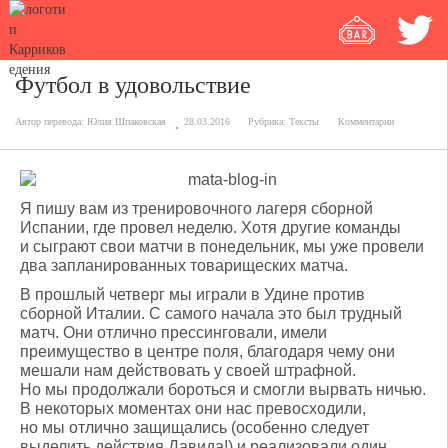
Футбол в удовольствие
Автор перевода:
Юлия Шпаковская
28.03.2016
Рубрика:
Тексты
Комментарии
Я пишу вам из тренировочного лагеря сборной
Испании, где провел неделю. Хотя другие команды
и сыграют свои матчи в понедельник, мы уже провели
два запланированных товарищеских матча.
В прошлый четверг мы играли в Удине против
сборной Италии. С самого начала это был трудный
матч. Они отлично прессинговали, имели
преимущество в центре поля, благодаря чему они
мешали нам действовать у своей штрафной.
Но мы продолжали бороться и смогли вырвать ничью.
В некоторых моментах они нас превосходили,
но мы отлично защищались (особенно следует
выделить действия Давида!) и реализовали один