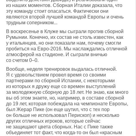
из наших моментов. Сборная Италии доказала, что
эту команду стоит опасаться. Фактически они
являются второй лучшей командой Европы и очень
трудным соперником...
В воскресенье в Клуже мы сыграли против сборной
Румынии. Конечно, их состав не столь известен, как
у итальянцев, но они показали нам, почему смогли
пробиться на Евро-2016. Мы наслаждались отличной
атмосферой на стадионе. И сыграли вничью
со счетом 0–0.
Вообще, неделя тренировок выдалась отличной.
Я с удовольствием провел время со своими
партнерами по сборной Испании, с некоторыми
из которых я дружу еще со времен выступлений
за молодежную сборную до 18 лет. Не знаю, как много
вы об этом знаете, но, например, в составе сборной
до 19 лет, которая побеждала на чемпионате Европы,
был Жерар Пике (он еще шутил, что с тех пор
он больше не использовал Перископ) и несколько
других отличных игроков, которые сейчас
не защищают цвета сборных. Нас с Пике также
объединяет тот факт, что когда-то он был «красным