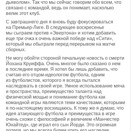
дьяволом». Так что мы сейчас говорим обо всем, что
связано с командой, ведь он понимает, насколько
велик этот клуб.
С завтрашнего дня я вновь буду фокусироваться
на Премьер-Лиге. В следующее воскресенье
мы сыграем против «Эвертона» и хотим добавить
еще три очка к очень важной победе над «Сити»,
который мы обыграли перед перерывом на матчи
сборных.
Не могу обойти стороной печальную новость о смерти
Йохана Круиффа. Очень многое было сказано о нем
в последнее время. Я хотел бы лишь добавить, что
считаю его отцом-идеологом футбола, одним
из футболистов, которого я всегда пытался
наследовать в своей игре. Умное использование мяча
и пространства, преимущество таланта над
физической мощью и понимание футбола как
командной игры являются теми качествами, которыми
я по-настоящему восхищаюсь. К тому же я думаю, что
идея атакующего футбола и преимущества в игре
очень схожи с философией и величием «Манчестер
Юнайтед», где играл его сын Йорди. Это огромная
потеря, но мы всегда будем чтить его наследие.