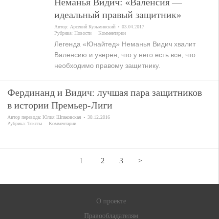
Неманья Видич: «Валенсия —
идеальный правый защитник»
Автор:
Арсений Кузьминский
03.04.2017
Рубрика:
Новости
Комментарии
Легенда «Юнайтед» Неманья Видич хвалит
Валенсию и уверен, что у него есть все, что
необходимо правому защитнику.
Фердинанд и Видич: лучшая пара защитников
в истории Премьер-Лиги
Автор перевода:
Юлия Шпаковская
30.12.2016
Рубрика:
Тексты
Комментарии
1
2
3
>
О проекте
Правообладателям