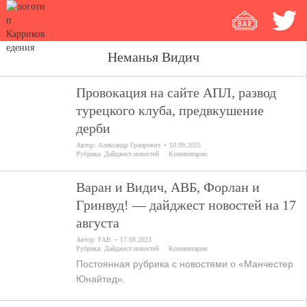
Неманья Видич
Провокация на сайте АПЛ, развод
турецкого клуба, предвкушение
дерби
Автор:
Александр Граирович
10.09.2025
Рубрика:
Дайджест новостей
Комментарии
Варан и Видич, АВБ, Форлан и
Гринвуд! — дайджест новостей на 17
августа
Автор:
FAB
17.08.2023
Рубрика:
Дайджест новостей
Комментарии
Постоянная рубрика с новостями о «Манчестер
Юнайтед».