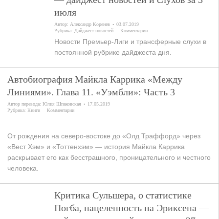
июля
Автор:
Александр Коренев
03.07.2019
Рубрика:
Дайджест новостей
Комментарии
Новости Премьер-Лиги и трансферные слухи в
постоянной рубрике дайджеста дня.
Автобиография Майкла Каррика «Между
Линиями». Глава 11. «Уэмбли»: Часть 3
Автор перевода:
Юлия Шпаковская
17.05.2019
Рубрика:
Книги
Комментарии
От рождения на северо-востоке до «Олд Траффорд» через
«Вест Хэм» и «Тоттенхэм» — история Майкла Каррика
раскрывает его как бесстрашного, проницательного и честного
человека.
Критика Сульшера, о статистике
Погба, нацеленность на Эриксена —