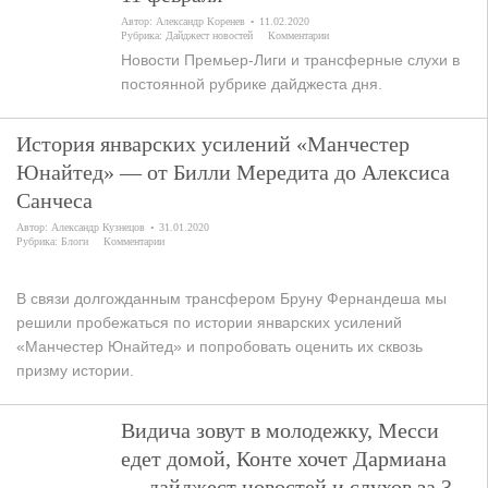
Автор:
Александр Коренев
11.02.2020
Рубрика:
Дайджест новостей
Комментарии
Новости Премьер-Лиги и трансферные слухи в
постоянной рубрике дайджеста дня.
История январских усилений «Манчестер
Юнайтед» — от Билли Мередита до Алексиса
Санчеса
Автор:
Александр Кузнецов
31.01.2020
Рубрика:
Блоги
Комментарии
В связи долгожданным трансфером Бруну Фернандеша мы
решили пробежаться по истории январских усилений
«Манчестер Юнайтед» и попробовать оценить их сквозь
призму истории.
Видича зовут в молодежку, Месси
едет домой, Конте хочет Дармиана
— дайджест новостей и слухов за 3