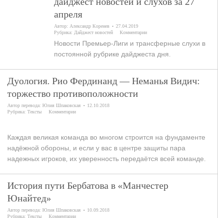
дайджест новостей и слухов за 27
апреля
Автор:
Александр Коренев
27.04.2019
Рубрика:
Дайджест новостей
Комментарии
Новости Премьер-Лиги и трансферные слухи в
постоянной рубрике дайджеста дня.
Дуология. Рио Фердинанд — Неманья Видич:
торжество противоположности
Автор перевода:
Юлия Шпаковская
12.10.2018
Рубрика:
Тексты
Комментарии
Каждая великая команда во многом строится на фундаменте
надёжной обороны, и если у вас в центре защиты пара
надежных игроков, их уверенность передаётся всей команде.
История пути Бербатова в «Манчестер
Юнайтед»
Автор перевода:
Юлия Шпаковская
10.09.2018
Рубрика:
Тексты
Комментарии