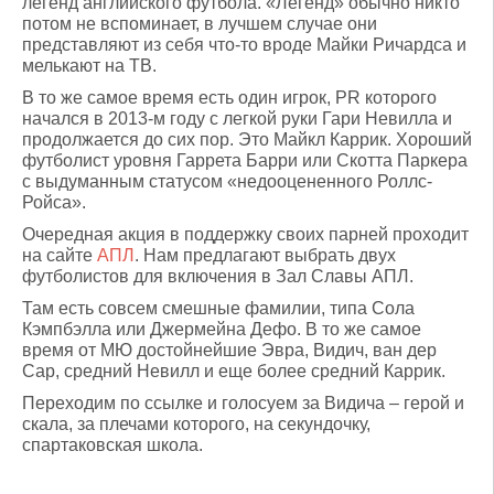
легенд английского футбола. «Легенд» обычно никто
потом не вспоминает, в лучшем случае они
представляют из себя что-то вроде Майки Ричардса и
мелькают на ТВ.
В то же самое время есть один игрок, PR которого
начался в 2013-м году с легкой руки Гари Невилла и
продолжается до сих пор. Это Майкл Каррик. Хороший
футболист уровня Гаррета Барри или Скотта Паркера
с выдуманным статусом «недооцененного Роллс-
Ройса».
Очередная акция в поддержку своих парней проходит
на сайте
АПЛ
. Нам предлагают выбрать двух
футболистов для включения в Зал Славы АПЛ.
Там есть совсем смешные фамилии, типа Сола
Кэмпбэлла или Джермейна Дефо. В то же самое
время от МЮ достойнейшие Эвра, Видич, ван дер
Сар, средний Невилл и еще более средний Каррик.
Переходим по ссылке и голосуем за Видича – герой и
скала, за плечами которого, на секундочку,
спартаковская школа.