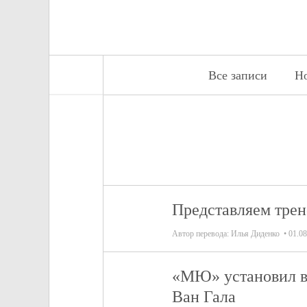
Все записи
Н
Представляем тре
Автор перевода:
Илья Диденко
01.08
«МЮ» установил в
Ван Гала