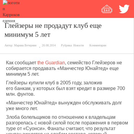
Глейзеры не продадут клуб еще
минимум 5 лет
Автор:
Марина Вечерняя
20.08.2014
Рубрика:
Новости
Комментарии
Как сообщает
the Guardian
, семейство Глейзеров не
собирается продавать «Манчестер Юнайтед» еще
минимум 5 лет.
Глейзеры купили клуб в 2005 году, заложив
его банкам, у которых был взят кредит в размере 700
млн. фунтов.
«Манчестер Юнайтед» вынужден обслуживать долг
уже много лет.
Злоба болельщиков по отношению к владельцам
разгорелась с новой силой после поражения в первом
туре от «Суонси». Фанаты считают, что результат