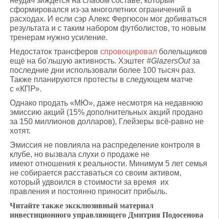
неудач зиждется на слабом составе, который
сформировался из-за многолетних ограничений в
расходах. И если сэр Алекс Фергюсон мог добиваться
результата и с таким набором футболистов, то новым
тренерам нужно усиление.
Недостаток трансферов
спровоцировал
болельщиков
ещё на бо'льшую активность. Хэштег
#GlazersOut
за
последние дни использовали более 100 тысяч раз.
Также планируются протесты в следующем матче
с «КПР».
Однако продать «МЮ», даже несмотря на недавнюю
эмиссию акций (15% дополнительных акций продано
за 150 миллионов долларов), Глейзеры всё-равно не
хотят.
Эмиссия не повлияла на распределение контроля в
клубе, но вызвала слухи о продаже не
имеют отношения к реальности. Минимум 5 лет семья
не собирается расставаться со своим активом,
который удвоился в стоимости за время их
правления и постоянно приносит прибыль.
Читайте также эксклюзивный материал
инвестиционного управляющего Дмитрия Подосенова