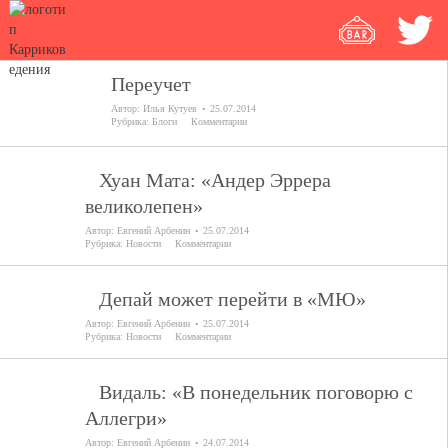
Переучет
Автор:
Илья Кутуев
25.07.2014
Рубрика:
Блоги
Комментарии
Хуан Мата: «Андер Эррера
великолепен»
Автор:
Евгений Арбенин
25.07.2014
Рубрика:
Новости
Комментарии
Депай может перейти в «МЮ»
Автор:
Евгений Арбенин
25.07.2014
Рубрика:
Новости
Комментарии
Видаль: «В понедельник поговорю с
Аллегри»
Автор:
Евгений Арбенин
24.07.2014