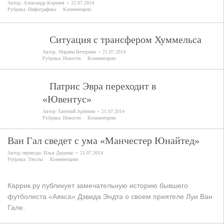
Автор:
Александр Коренев
22.07.2014
Рубрика:
Инфографика
Комментарии
Ситуация с трансфером Хуммельса
Автор:
Марина Вечерняя
21.07.2014
Рубрика:
Новости
Комментарии
Патрис Эвра переходит в
«Ювентус»
Автор:
Евгений Арбенин
21.07.2014
Рубрика:
Новости
Комментарии
Ван Гал сведет с ума «Манчестер Юнайтед»
Автор перевода:
Илья Диденко
21.07.2014
Рубрика:
Тексты
Комментарии
Каррик.ру публикует замечательную историю бывшего
футболиста «Аякса» Дэвида Эндта о своем приятеле Луи Ван
Гале.