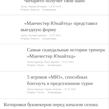
Чичарито получит свой шанс
Автор:
Марина Вечерняя
23.07.2014
Рубрика:
Новости
Комментарии
«Манчестер Юнайтед» представил
выездную форму
Автор:
Евгений Арбенин
23.07.2014
Рубрика:
Новости
Комментарии
Самые скандальные истории тренера
«Манчестер Юнайтед»
Автор перевода:
Илья Диденко
22.07.2014
Рубрика:
Тексты
Комментарии
5 игроков «МЮ», способных
блеснуть в предсезонном турне
Автор перевода:
Сервер Халилов
22.07.2014
Рубрика:
Тексты
Комментарии
Котировки букмекеров перед началом сезона