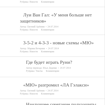
Рубрика:
Новости
Комментарии
Луи Ван Гал: «У меня больше нет
защитников»
Автор:
Евгений Арбенин
24.07.2014
Рубрика:
Новости
Комментарии
3-5-2 и 4-3-3 - новые схемы «МЮ»
Автор:
Марина Вечерняя
24.07.2014
Рубрика:
Новости
Комментарии
Где будет играть Руни?
Автор перевода:
Илья Диденко
24.07.2014
Рубрика:
Тексты
Комментарии
«МЮ» разгромил «ЛА Гэлакси»
Автор:
Евгений Арбенин
24.07.2014
Рубрика:
Новости
Комментарии
Наилучшее сочетание полузащиты