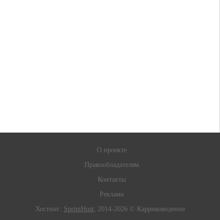
О проекте
Правообладателям
Контакты
Реклама
Хостинг:
SprintHost
; 2014-2026 © Карриковедение