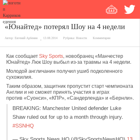
«Юнайтед» потерял Шоу на 4 недели
Автор:
Евгений Арбенин
13.08.2014
Рубрика:
Новости
Комментарии
Как сообщает
Sky Sports
, новобранец «Манчестер
Юнайтед» Люк Шоу выбыл из-за травмы на 4 недели.
Молодой англичанин получил ушиб подколенного
сухожилия.
Таким образом, защитник пропустит старт чемпионата
Англии и не сможет принять участия в играх
против «Суонси», «КПР», «Сандерленда» и «Бернли».
BREAKING: Manchester United defender Luke
Shaw ruled out for up to a month through injury.
#SSNHQ
— Sky Sports News HQ (@SkySportsNewsHQ)
13