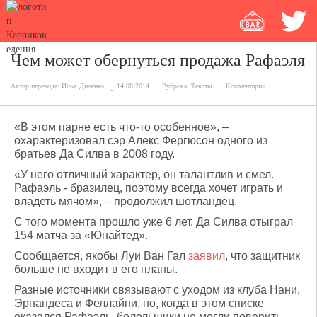
Чем может обернуться продажа Рафаэля
Автор перевода:
Илья Диденко
14.08.2014
Рубрика:
Тексты
Комментарии
«В этом парне есть что-то особенное», –
охарактеризовал сэр Алекс Фергюсон одного из
братьев Да Силва в 2008 году.
«У него отличный характер, он талантлив и смел.
Рафаэль - бразилец, поэтому всегда хочет играть и
владеть мячом», – продолжил шотландец.
С того момента прошло уже 6 лет. Да Силва отыграл
154 матча за «Юнайтед».
Сообщается, якобы Луи Ван Гал
заявил
, что защитник
больше не входит в его планы.
Разные источники связывают с уходом из клуба Нани,
Эрнандеса и Феллайни, но, когда в этом списке
оказался Рафаэль, болельщики не могли поверить