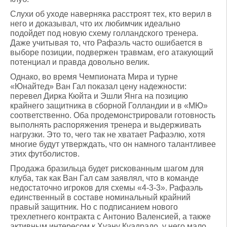
Слухи об уходе наверняка расстроят тех, кто верил в
него и доказывал, что их любимчик идеально
подойдет под новую схему голландского тренера.
Даже учитывая то, что Рафаэль часто ошибается в
выборе позиции, подвержен травмам, его атакующий
потенциал и правда довольно велик.
Однако, во время Чемпионата Мира и турне
«Юнайтед» Ван Гал показал цену надежности:
перевел Дирка Кюйта и Эшли Янга на позицию
крайнего защитника в сборной Голландии и в «МЮ»
соответственно. Оба продемонстрировали готовность
выполнять распоряжения тренера и выдерживать
нагрузки. Это то, чего так не хватает Рафаэлю, хотя
многие будут утверждать, что он намного талантливее
этих футболистов.
Продажа бразильца будет рискованным шагом для
клуба, так как Ван Гал сам заявлял, что в команде
недостаточно игроков для схемы «4-3-3». Рафаэль
единственный в составе номинальный крайний
правый защитник. Но с подписанием нового
трехлетнего контракта с Антонио Валенсией, а также
активным интересом к Хуану Куадрадо, у него мало