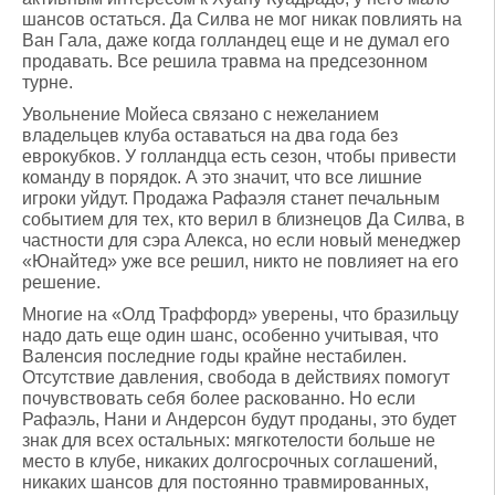
шансов остаться. Да Силва не мог никак повлиять на
Ван Гала, даже когда голландец еще и не думал его
продавать. Все решила травма на предсезонном
турне.
Увольнение Мойеса связано с нежеланием
владельцев клуба оставаться на два года без
еврокубков. У голландца есть сезон, чтобы привести
команду в порядок. А это значит, что все лишние
игроки уйдут. Продажа Рафаэля станет печальным
событием для тех, кто верил в близнецов Да Силва, в
частности для сэра Алекса, но если новый менеджер
«Юнайтед» уже все решил, никто не повлияет на его
решение.
Многие на «Олд Траффорд» уверены, что бразильцу
надо дать еще один шанс, особенно учитывая, что
Валенсия последние годы крайне нестабилен.
Отсутствие давления, свобода в действиях помогут
почувствовать себя более раскованно. Но если
Рафаэль, Нани и Андерсон будут проданы, это будет
знак для всех остальных: мягкотелости больше не
место в клубе, никаких долгосрочных соглашений,
никаких шансов для постоянно травмированных,