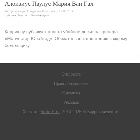
Алоизиус Паулус Мария Ван Гал
Автор перевода:
Владислав Животнёв
17.08.2014
Рубрика:
Тексты
Комментарии
Каррик.ру публикует просто убойное досье на тренера
«Манчестер Юнайтед». Обязательно к прочтению каждому
болельщику.
О проекте
Правообладателям
Контакты
Реклама
Хостинг:
SprintHost
; 2014-2026 © Карриковедение