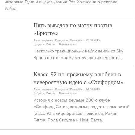
интервью Руни и высказывания Роя Ходжсона о рекорде
Уэйна.
Пять выводов по матчу против
«Брюгге»
Автор перевода:
Владислав Животнёв
27.08.2015
Рубрика:
Тексты
Комментарии
Несколько традиционных наблюдений от Sky
Sports по ответному матчу против «Брюгге».
Класс-92 по-прежнему влюблен в
невероятную идею с «Сэлфордом»
Автор перевода:
Владислав Животнёв
16.08.2015
Рубрика:
Тексты
Комментарии
История о новом фильме BBC о клубе
«Солфорд Сити», которым владеет знаменитый
Класс-92 в лице братьев Невиллов, Райан
Гиггза, Пола Скоулза и Ники Батта.