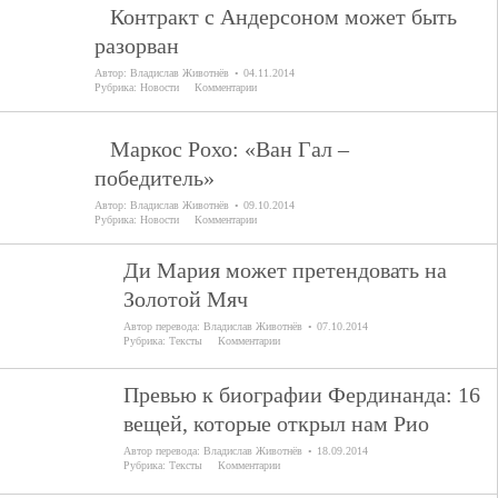
Контракт с Андерсоном может быть
разорван
Автор:
Владислав Животнёв
04.11.2014
Рубрика:
Новости
Комментарии
Маркос Рохо: «Ван Гал –
победитель»
Автор:
Владислав Животнёв
09.10.2014
Рубрика:
Новости
Комментарии
Ди Мария может претендовать на
Золотой Мяч
Автор перевода:
Владислав Животнёв
07.10.2014
Рубрика:
Тексты
Комментарии
Превью к биографии Фердинанда: 16
вещей, которые открыл нам Рио
Автор перевода:
Владислав Животнёв
18.09.2014
Рубрика:
Тексты
Комментарии