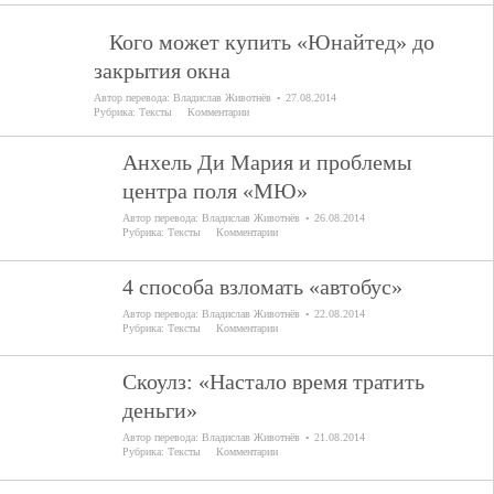
Кого может купить «Юнайтед» до
закрытия окна
Автор перевода:
Владислав Животнёв
27.08.2014
Рубрика:
Тексты
Комментарии
Анхель Ди Мария и проблемы
центра поля «МЮ»
Автор перевода:
Владислав Животнёв
26.08.2014
Рубрика:
Тексты
Комментарии
4 способа взломать «автобус»
Автор перевода:
Владислав Животнёв
22.08.2014
Рубрика:
Тексты
Комментарии
Скоулз: «Настало время тратить
деньги»
Автор перевода:
Владислав Животнёв
21.08.2014
Рубрика:
Тексты
Комментарии