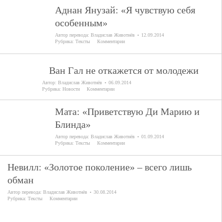
Аднан Янузай: «Я чувствую себя
особенным»
Автор перевода:
Владислав Животнёв
12.09.2014
Рубрика:
Тексты
Комментарии
Ван Гал не откажется от молодежи
Автор:
Владислав Животнёв
06.09.2014
Рубрика:
Новости
Комментарии
Мата: «Приветствую Ди Марию и
Блинда»
Автор перевода:
Владислав Животнёв
01.09.2014
Рубрика:
Тексты
Комментарии
Невилл: «Золотое поколение» – всего лишь
обман
Автор перевода:
Владислав Животнёв
30.08.2014
Рубрика:
Тексты
Комментарии