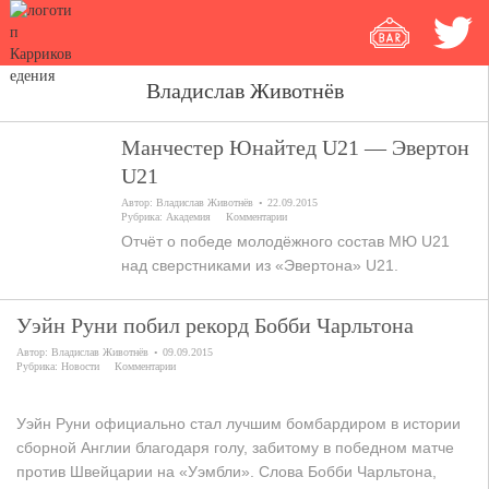
Владислав Животнёв
Манчестер Юнайтед U21 — Эвертон
U21
Автор:
Владислав Животнёв
22.09.2015
Рубрика:
Академия
Комментарии
Отчёт о победе молодёжного состав МЮ U21
над сверстниками из «Эвертона» U21.
Уэйн Руни побил рекорд Бобби Чарльтона
Автор:
Владислав Животнёв
09.09.2015
Рубрика:
Новости
Комментарии
Уэйн Руни официально стал лучшим бомбардиром в истории
сборной Англии благодаря голу, забитому в победном матче
против Швейцарии на «Уэмбли». Слова Бобби Чарльтона,