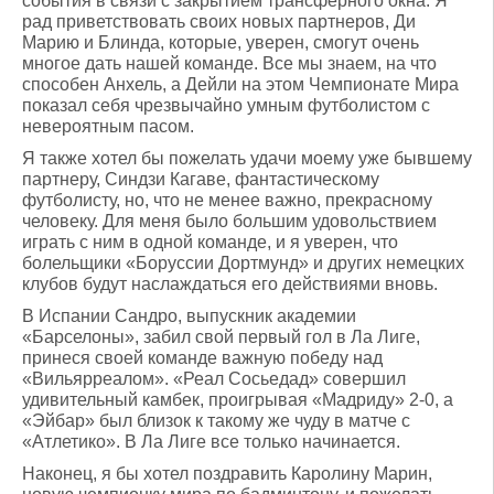
события в связи с закрытием трансферного окна. Я
рад приветствовать своих новых партнеров, Ди
Марию и Блинда, которые, уверен, смогут очень
многое дать нашей команде. Все мы знаем, на что
способен Анхель, а Дейли на этом Чемпионате Мира
показал себя чрезвычайно умным футболистом с
невероятным пасом.
Я также хотел бы пожелать удачи моему уже бывшему
партнеру, Синдзи Кагаве, фантастическому
футболисту, но, что не менее важно, прекрасному
человеку. Для меня было большим удовольствием
играть с ним в одной команде, и я уверен, что
болельщики «Боруссии Дортмунд» и других немецких
клубов будут наслаждаться его действиями вновь.
В Испании Сандро, выпускник академии
«Барселоны», забил свой первый гол в Ла Лиге,
принеся своей команде важную победу над
«Вильярреалом». «Реал Сосьедад» совершил
удивительный камбек, проигрывая «Мадриду» 2-0, а
«Эйбар» был близок к такому же чуду в матче с
«Атлетико». В Ла Лиге все только начинается.
Наконец, я бы хотел поздравить Каролину Марин,