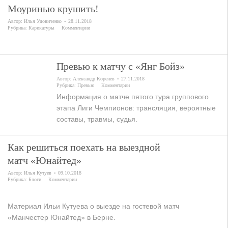
Моуринью крушить!
Автор:
Илья Удовиченко
28.11.2018
Рубрика:
Карикатуры
Комментарии
Превью к матчу с «Янг Бойз»
Автор:
Александр Коренев
27.11.2018
Рубрика:
Превью
Комментарии
Информация о матче пятого тура группового
этапа Лиги Чемпионов: трансляция, вероятные
составы, травмы, судья.
Как решиться поехать на выездной
матч «Юнайтед»
Автор:
Илья Кутуев
09.10.2018
Рубрика:
Блоги
Комментарии
Материал Ильи Кутуева о выезде на гостевой матч
«Манчестер Юнайтед» в Берне.