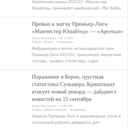
Чемпионов сезона 2021/22 «Манчестер
Юнайтед» принимает швейцарский «Янг Бойз».
Превью к матчу Премьер-Лиги
«Манчестер Юнайтед» — «Арсенал»
Автор:
BestGlatisant
02.12.2021
Рубрика:
Превью
Комментарии
Информация о матче четырнадцатого тура
Премьер-Лиги 2021/22: трансляция, вероятные
составы, травмы, статистика, судья.
Поражение в Берне, грустная
статистика Сульшера, Криштиану
атакует новый рекорд — дайджест
новостей на 15 сентября
Автор:
BestGlatisant
15.09.2021
Рубрика:
Дайджест новостей
Комментарии
Новости Премьер-Лиги и трансферные слухи в
постоянной рубрике дайджеста дня.