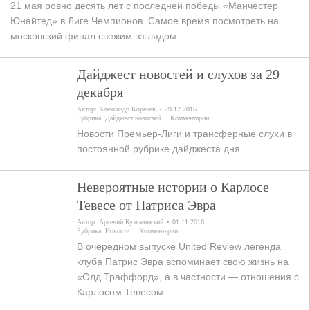
21 мая ровно десять лет с последней победы «Манчестер
Юнайтед» в Лиге Чемпионов. Самое время посмотреть на
московский финал свежим взглядом.
Дайджест новостей и слухов за 29
декабря
Автор:
Александр Коренев
29.12.2016
Рубрика:
Дайджест новостей
Комментарии
Новости Премьер-Лиги и трансферные слухи в
постоянной рубрике дайджеста дня.
Невероятные истории о Карлосе
Тевесе от Патриса Эвра
Автор:
Арсений Кузьминский
01.11.2016
Рубрика:
Новости
Комментарии
В очередном выпуске United Review легенда
клуба Патрис Эвра вспоминает свою жизнь на
«Олд Траффорд», а в частности — отношения с
Карлосом Тевесом.