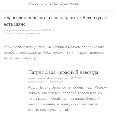
«Арсенала» за Шнайдерлина.
«Барселона» восхитительная, но у «Ювентуса»
есть шанс
Автор перевода:
Антон Клюшин
06.06.2015
Рубрика:
Тексты
Комментарии
Гари Невилл перед главным клубным матчем европейского
футбола восхищается «Ювентусом» 90-х и отдает должное
нынешней команде.
Патрис Эвра - красный навсегда
Автор перевода:
Мария Омелянская
07.05.2015
Рубрика:
Тексты
Комментарии
Когда Патрис Эвра после победы над «Реалом»
заявил, что у него и Карлоса Тевеса в венах
течет кровь «Юнайтед», на лицах большей
части поклонников манкунианского клуба
появились глупые улыбки…