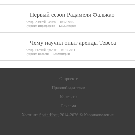
Первый сезон Радамеля Фалькао
Автор:
Алексей Павлов
10.02.2015
Рубрика:
Инфографика
Комментарии
Чему научил опыт аренды Тевеса
Автор:
Евгений Арбенин
03.10.2014
Рубрика:
Новости
Комментарии
О проекте
Правообладателям
Контакты
Реклама
Хостинг:
SprintHost
; 2014-2026 © Карриковедение