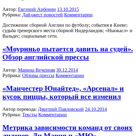
Автор:
Евгений Арбенин
13.10.2015
Рубрика:
Дайджест новостей
Комментарии
Достижение сборной Англии по футболу; события в Киеве;
судьба тренерского места сборной Нидерландов; «Ньюкасл» и
Вальдес; социальные сети.
«Моуриньо пытается давить на судей».
Обзор английской прессы
Автор:
Марина Вечерняя
30.12.2014
Рубрика:
Обзоры прессы
Комментарии
«Манчестер Юнайтед», «Арсенал» и
кусок пиццы, который все изменил
Автор перевода:
Дмитрий Павловский
24.10.2014
Рубрика:
Тексты
Комментарии
Метрика зависимости команд от своих
лидеров. Ди Мария и «МЮ»