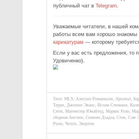
публичный чат в
Telegram
.
Уважаемые читатели, в нашей ком
работы всем вам хорошо знакомы
карикатурам
— которому требуется
Если у вас есть предложения, то 
Удовиченко).
Теги:
MLS
,
Алессио Романьоли
,
Арсенал
,
Ба
Терри
,
Джонни Эванс
,
Ислам Слимани
,
Кали
Сити
,
Манчестер Юнайтед
,
Маркос Рохо
,
Мар
сборная Англии
,
Симоне Дзадза
,
Сток
,
Сэм Э
Руни
,
Челси
,
Эвертон