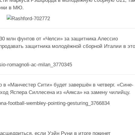
сти Маркуса Рэшфорда в молодёжную сборную U21, та
тики в МЮ.
30 млн фунтов от «Челси» за защитника Алессио
 продавать защитника молодёжной сборной Италии в эт
о в «Манчестер Сити» будет завершён в четверг. «Сине-
еход Яспера Силлесена из «Аякса» на замену чилийцу.
асщедриться, если Уэйн Руни в итоге покинет