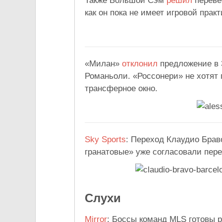
Также Большой Сэм
решил
переве
как он пока не имеет игровой прак
«Милан»
отклонил
предложение в 
Романьоли. «Россонери» не хотят
трансферное окно.
Sky Sports
: Переход Клаудио Брав
гранатовые» уже согласовали пер
Слухи
Mirror
: Боссы команд MLS готовы р