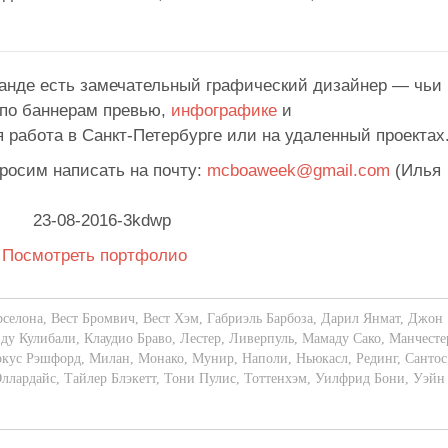
анде есть замечательный графический дизайнер — чьи
 по баннерам превью,
инфографике
и
 работа в Санкт-Петербурге или на удаленный проектах
просим написать на почту:
mcboaweek@gmail.com
(Илья
Посмотреть портфолио
рселона
,
Вест Бромвич
,
Вест Хэм
,
Габриэль Барбоза
,
Дарил Янмат
,
Джон
ду Кулибали
,
Клаудио Браво
,
Лестер
,
Ливерпуль
,
Мамаду Сако
,
Манчесте
кус Рэшфорд
,
Милан
,
Монако
,
Мунир
,
Наполи
,
Ньюкасл
,
Рединг
,
Сантос
ллардайс
,
Тайлер Блэкетт
,
Тони Пулис
,
Тоттенхэм
,
Уилфрид Бони
,
Уэйн