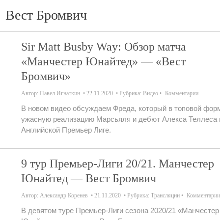
Вест Бромвич
Sir Matt Busby Way: Обзор матча
«Манчестер Юнайтед» — «Вест
Бромвич»
Автор:
Павел Игнаткин
22.11.2020
Рубрика:
Видео
Комментарии
В новом видео обсуждаем Фреда, который в топовой фор
ужасную реализацию Марсьяля и дебют Алекса Теллеcа 
Английской Премьер Лиге.
9 тур Премьер-Лиги 20/21. Манчестер
Юнайтед — Вест Бромвич
Автор:
Александр Коренев
21.11.2020
Рубрика:
Трансляции
Комментарии
В девятом туре Премьер-Лиги сезона 2020/21 «Манчестер