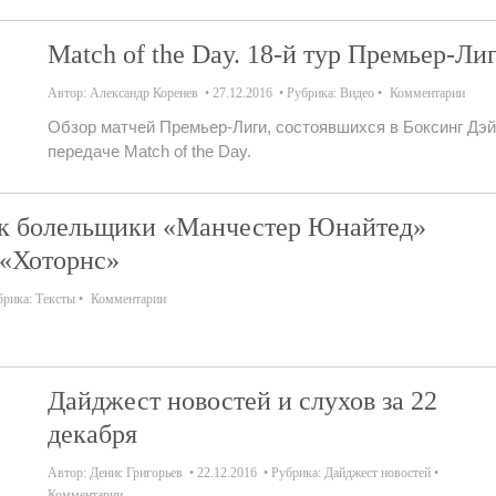
Match of the Day. 18-й тур Премьер-Ли
Автор:
Александр Коренев
27.12.2016
Рубрика:
Видео
Комментарии
Обзор матчей Премьер-Лиги, состоявшихся в Боксинг Дэй
передаче Match of the Day.
как болельщики «Манчестер Юнайтед»
 «Хоторнс»
брика:
Тексты
Комментарии
Дайджест новостей и слухов за 22
декабря
Автор:
Денис Григорьев
22.12.2016
Рубрика:
Дайджест новостей
Комментарии