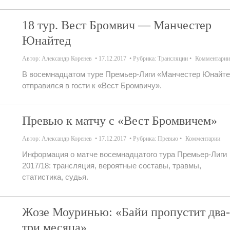
18 тур. Вест Бромвич — Манчестер
Юнайтед
Автор:
Александр Коренев
17.12.2017
Рубрика:
Трансляции
Комментарии
В восемнадцатом туре Премьер-Лиги «Манчестер Юнайт
отправился в гости к «Вест Бромвичу».
Превью к матчу с «Вест Бромвичем»
Автор:
Александр Коренев
17.12.2017
Рубрика:
Превью
Комментарии
Информация о матче восемнадцатого тура Премьер-Лиги
2017/18: трансляция, вероятные составы, травмы,
статистика, судья.
Жозе Моуринью: «Байи пропустит два-
три месяца»