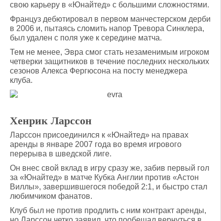
свою карьеру в «Юнайтед» с большими сложностями.
Француз дебютировал в первом манчестерском дерби
в 2006 и, пытаясь сломить напор Тревора Синклера,
был удален с поля уже к середине матча.
Тем не менее, Эвра смог стать незаменимым игроком
четверки защитников в течение последних нескольких
сезонов Алекса Фергюсона на посту менеджера
клуба.
Хенрик Ларссон
Ларссон присоединился к «Юнайтед» на правах
аренды в январе 2007 года во время игрового
перерыва в шведской лиге.
Он внес свой вклад в игру сразу же, забив первый гол
за «Юнайтед» в матче Кубка Англии против «Астон
Виллы», завершившегося победой 2:1, и быстро стал
любимчиком фанатов.
Клуб был не против продлить с ним контракт аренды,
но Ларссон четко заявил, что пообещал вернуться в