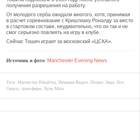
получения разрешения на работу.
От молодого серба ожидали многого, хотя, принимая
в расчет соревнование с Криштиану Роналду за место
в стартовом составе, неудивительно, что он так и не
смог серьезно повлиять на игру в клубе.
Сейчас Тошич играет за московский «ЦСКА».
Источник и фото
:
Manchester Evening News
Теги:
Манчестер Юнайтед
,
Неманья Видич
,
Патрис Эвра
,
Пол
Скоулз
,
трансферы
,
Хуан Мата