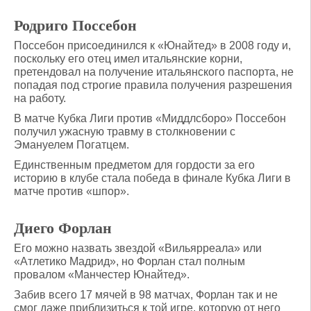
Родриго Поссебон
Поссебон присоединился к «Юнайтед» в 2008 году и,
поскольку его отец имел итальянские корни,
претендовал на получение итальянского паспорта, не
попадая под строгие правила получения разрешения
на работу.
В матче Кубка Лиги против «Миддлсборо» Поссебон
получил ужасную травму в столкновении с
Эмануелем Погатцем.
Единственным предметом для гордости за его
историю в клубе стала победа в финале Кубка Лиги в
матче против «шпор».
Диего Форлан
Его можно назвать звездой «Вильярреала» или
«Атлетико Мадрид», но Форлан стал полным
провалом «Манчестер Юнайтед».
Забив всего 17 мячей в 98 матчах, Форлан так и не
смог даже приблизиться к той игре, которую от него