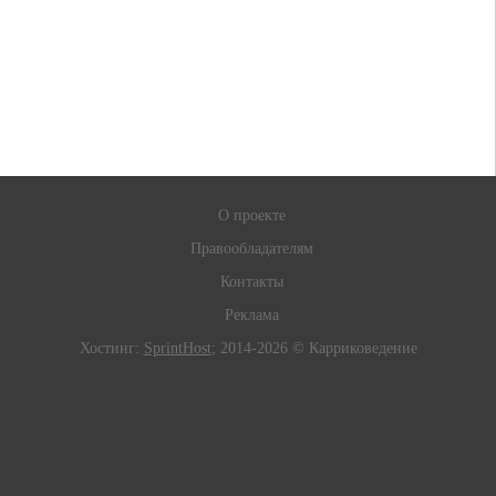
О проекте
Правообладателям
Контакты
Реклама
Хостинг:
SprintHost
; 2014-2026 © Карриковедение