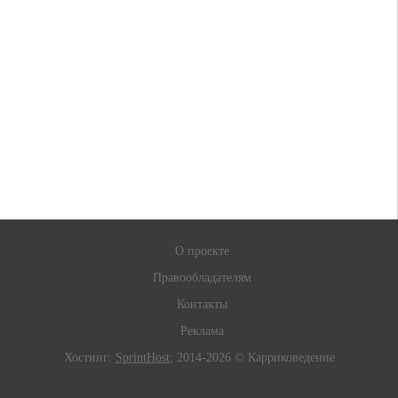
О проекте
Правообладателям
Контакты
Реклама
Хостинг:
SprintHost
; 2014-2026 © Карриковедение