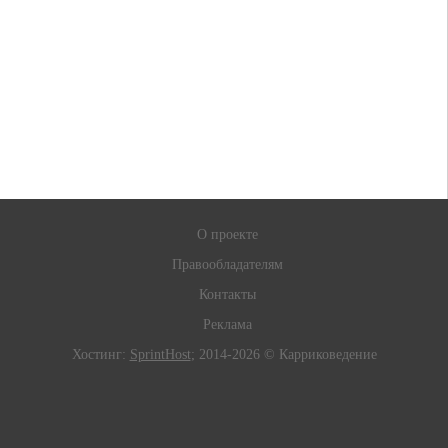
О проекте
Правообладателям
Контакты
Реклама
Хостинг:
SprintHost
; 2014-2026 © Карриковедение