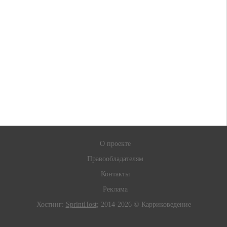
О проекте
Правообладателям
Контакты
Реклама
Хостинг:
SprintHost
; 2014-2026 © Карриковедение