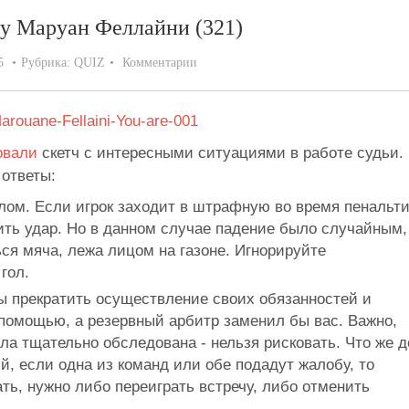
ку Маруан Феллайни (321)
5
Рубрика:
QUIZ
Комментарии
овали
скетч с интересными ситуациями в работе судьи.
ответы:
ом. Если игрок заходит в штрафную во время пенальти
ить удар. Но в данном случае падение было случайным,
ься мяча, лежа лицом на газоне. Игнорируйте
гол.
 прекратить осуществление своих обязанностей и
помощью, а резервный арбитр заменил бы вас. Важно,
а тщательно обследована - нельзя рисковать. Что же д
, если одна из команд или обе подадут жалобу, то
ь, нужно либо переиграть встречу, либо отменить