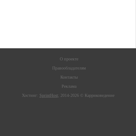
О проекте
Правообладателям
Контакты
Реклама
Хостинг:
SprintHost
; 2014-2026 © Карриковедение