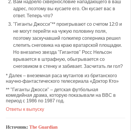
Вам надоело сквернословие нападающего в ваш
адрес, поэтому вы кусаете его. Он кусает вас в
ответ. Теперь что?
"Гиганты Джосси"** проигрывают со счетом 12:0 и
не могут перейти на чужую половину поля,
поэтому заскучавший голкипер соперника решил
слепить снеговика на краю вратарской площадки.
Но внезапно звезда "Гигантов" Росс Нельсон
врывается в штрафную, обыгрывается со
снеговиком в стенку и забивает. Засчитать ли гол?
* Далек – внеземная раса мутантов из британского
научно-фантастического телесериала «Доктор Кто»
** "Гиганты Джосси" – детская футбольная
комедийная драма, которую показывали на BBC в
период с 1986 по 1987 год.
Ответы к выпуску
Источник:
The Guardian