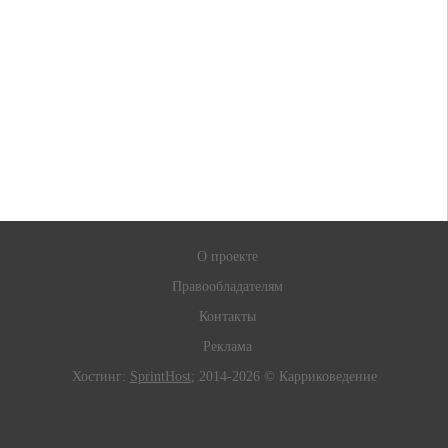
О проекте
Правообладателям
Контакты
Реклама
Хостинг:
SprintHost
; 2014-2026 © Карриковедение