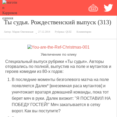
Ты судья. Рождественский выпуск (313)
Автор:
Мария Омелянская
27.12.2014
Рубрика:
QUIZ
Комментарии
Увеличение по клику
Специальный выпуск рубрики «Ты судья». Авторы
оторвались по полной, выпустив на поле и мутантов и
героев комедии из 80-х годов:
В последние моменты безголевого матча на поле
появляется Далек* [внеземная раса мутантов] и
уничтожает вратаря домашней команды, пока тот
берет мяч в руки. Далек визжит: "Я ПОСТАВИЛ НА
ПОБЕДУ ГОСТЕЙ!" Мяч закатывается в сетку
ворот. Как вы поступите?