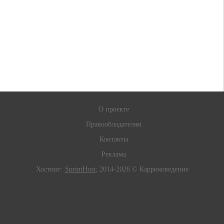
О проекте
Правообладателям
Контакты
Реклама
Хостинг:
SprintHost
; 2014-2026 © Карриковедение