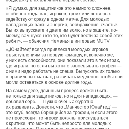
«Я думаю, для защитников это намного сложнее,
особенно когда вас, игроков, троих или четверых
задействуют сразу в одном матче. Для молодых
нападающих важны энергия, воображение, счастье...
Вы их выпускаете и даете им волю, но в защите, по-
моему, вам нужен кто-то, кто будет вести за собой этих
ребят», — объяснил Неманья в интервью MUTV.
«„Юнайтед“ всегда привлекал молодых игроков
к выступлениям за первую команду, и, конечно же,
у них есть способности, они показали это в тех играх,
где играли, но если вы хотите завоевывать трофеи —
с ними надо работать не спеша. Выпускать их только
в правильных матчах, развивать медленно, чтобы они
могли оставаться в основе долгие годы.
На самом деле, длинным процесс должен быть
не только для защитников, но и для нападающих, —
добавил серб. — Нужно очень аккуратно
их развивать. Донести, что „Манчестер Юнайтед“ —
это клуб, всегда борющийся за трофеи, и если этого
не происходит, то игроки должны прислушаться
к критике, что может быть непросто для молодых
футболистов. Поэтому для их поддержки нужны