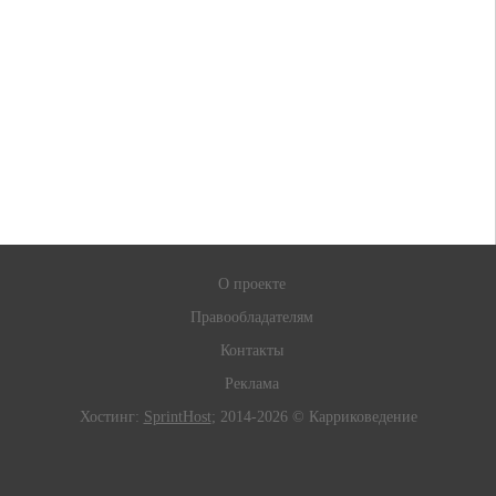
О проекте
Правообладателям
Контакты
Реклама
Хостинг:
SprintHost
; 2014-2026 © Карриковедение