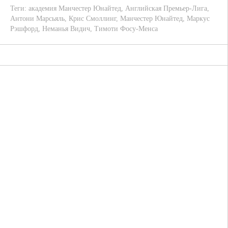
Теги:
академия Манчестер Юнайтед
,
Английская Премьер-Лига
,
Антони Марсьяль
,
Крис Смоллинг
,
Манчестер Юнайтед
,
Маркус
Рэшфорд
,
Неманья Видич
,
Тимоти Фосу-Менса