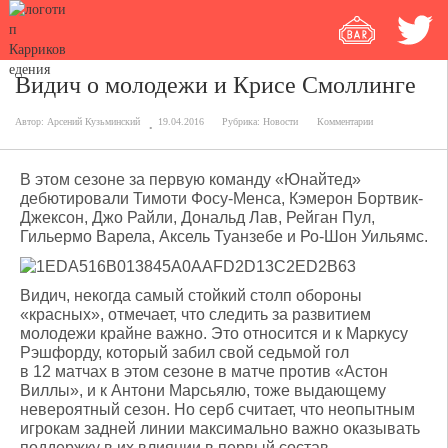
Видич о молодежи и Крисе Смоллинге
Автор:
Арсений Кузьминский
19.04.2016
Рубрика:
Новости
Комментарии
В этом сезоне за первую команду «Юнайтед»
дебютировали Тимоти Фосу-Менса, Кэмерон Бортвик-
Джексон, Джо Райли, Дональд Лав, Рейган Пул,
Гильермо Варела, Аксель Туанзебе и Ро-Шон Уильямс.
Видич, некогда самый стойкий столп обороны
«красных», отмечает, что следить за развитием
молодежи крайне важно. Это относится и к Маркусу
Рэшфорду, который забил свой седьмой гол
в 12 матчах в этом сезоне в матче против «Астон
Виллы», и к Антони Марсьялю, тоже выдающему
невероятный сезон. Но серб считает, что неопытным
игрокам задней линии максимально важно оказывать
поддержку в их влиянии в первый состав.