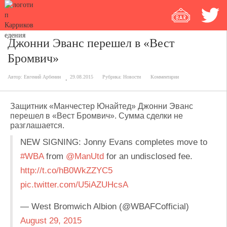
Джонни Эванс перешел в «Вест
Бромвич»
Автор:
Евгений Арбенин
29.08.2015
Рубрика:
Новости
Комментарии
Защитник «Манчестер Юнайтед» Джонни Эванс
перешел в «Вест Бромвич». Сумма сделки не
разглашается.
NEW SIGNING: Jonny Evans completes move to
#WBA
from
@ManUtd
for an undisclosed fee.
http://t.co/hB0WkZZYC5
pic.twitter.com/U5iAZUHcsA
— West Bromwich Albion (@WBAFCofficial)
August 29, 2015