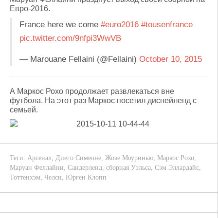
Евро-2016.
France here we come
#euro2016
#tousenfrance
pic.twitter.com/9nfpi3WwVB
— Marouane Fellaini (@Fellaini)
October 10, 2015
А Маркос Рохо продолжает развлекаться вне
футбола. На этот раз Маркос посетил диснейленд с
семьей.
Теги:
Арсенал
,
Диего Симеоне
,
Жозе Моуринью
,
Маркос Рохо
,
Маруан Феллайни
,
Сандерленд
,
сборная Уэльса
,
Сэм Эллардайс
,
Тоттенхэм
,
Челси
,
Юрген Клопп