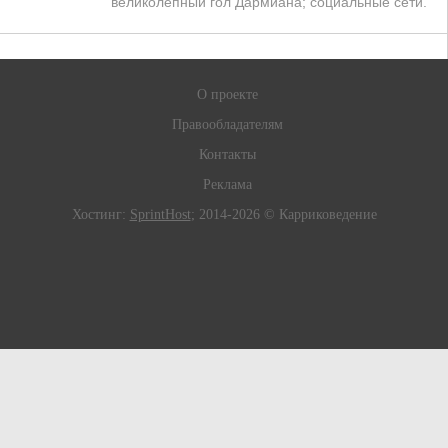
великолепный гол Дармиана; социальные сети.
О проекте
Правообладателям
Контакты
Реклама
Хостинг:
SprintHost
; 2014-2026 © Карриковедение