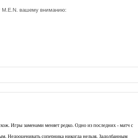
т M.E.N. вашему вниманию: