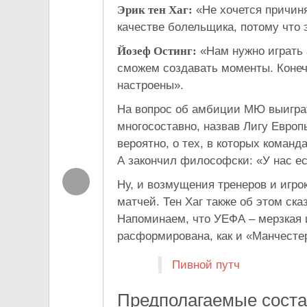
Эрик тен Хаг:
«Не хочется причиня
качестве болельщика, потому что 
Йозеф Остинг:
«Нам нужно играть 
сможем создавать моменты. Конечн
настроены».
На вопрос об амбиции МЮ выиграт
многосоставно, назвав Лигу Евро
вероятно, о тех, в которых команд
А закончил философски: «У нас ес
Ну, и возмущения тренеров и игро
матчей. Тен Хаг также об этом ска
Напоминаем, что УЕФА – мерзкая 
расформирована, как и «Манчесте
Пивной путч
Предполагаемые сост