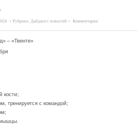
»
2024
Рубрика:
Дайджест новостей
Комментарии
д» – «Твенте»
бря
й кости;
м, тренируется с командой;
ом;
 мышцы.