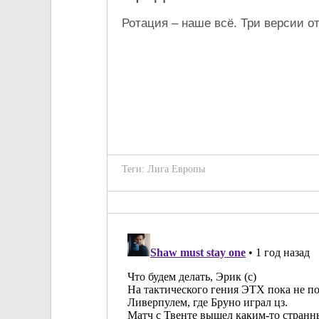
Ротация – наше всё. Три версии о
Теги:
Лига Европы