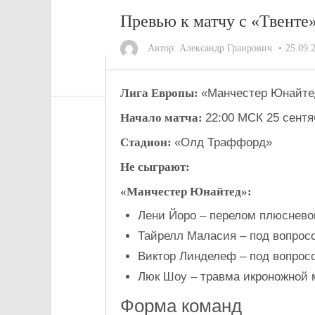
Превью к матчу с «Твенте
Автор:
Александр Граирович
25.09.
Лига Европы:
«Манчестер Юнайте
Начало матча:
22:00 МСК 25 сентя
Стадион:
«Олд Траффорд»
Не сыграют:
«Манчестер Юнайтед»:
Лени Йоро – перелом плюснево
Тайрелл Маласия – под вопросо
Виктор Линделеф – под вопрос
Люк Шоу – травма икроножной
Форма команд