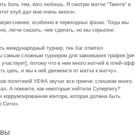
ть боль тем, кого любишь. Я смотрю матчи "Твенте" в
этот клуб дал мне очень много».
агрессивнее, особенно в переходных фазах. Тогда мы
о, легче сказать, чем сделать, но мы серьезно
ь международный турнир, тен Хаг ответил
пы самым сложным турниром для завоевания трофея [реч
а участвует], потому что в нем много матчей в плей-офф
ть цель, и мы к ней движемся от матча к матчу».
ков политикой УЕФА звучат все громче: слишком много
зал. А помните, как некоторые хейтили Суперлигу?
и коррумпированная контора, которая должна быть
р Сити».
авы