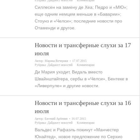
Рубрика:
Дайджест новостей
Комментарии
Силлесен на замену де Хеа; Педро и «МЮ»;
еще одним немцем меньше в «Баварии»;
Стоунз и «Челси»; последние новости про
Отаменди и другое.
Новости и трансферные слухи за 17
июля
Автор:
Марина Вечерняя
17.07.2015
Рубрика:
Дайджест новостей
Комментарии
Ди Мария уходит, Видаль вместо
Швайнштайгера, сербы в «Челси», Бентеке в
«Ливерпуле» и другие новости.
Новости и трансферные слухи за 16
июля
Автор:
Евгений Арбенин
16.07.2015
Рубрика:
Дайджест новостей
Комментарии
Вальдес и Рафаэль покинут «Манчестер
Юнайтед», новое предложение по Серхио