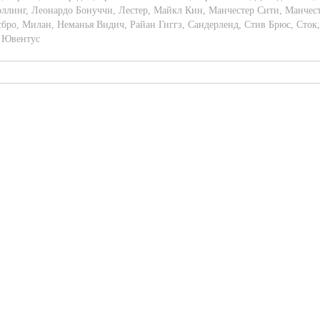
оллинг
,
Леонардо Бонуччи
,
Лестер
,
Майкл Кин
,
Манчестер Сити
,
Манчес
сбро
,
Милан
,
Неманья Видич
,
Райан Гиггз
,
Сандерленд
,
Стив Брюс
,
Сток
,
,
Ювентус