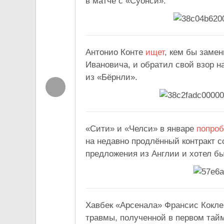
в матче с «Суонси».
Антонио Конте
ищет
, кем бы заме
Ивановича, и обратил свой взор 
из «Бёрнли».
«Сити» и «Челси» в январе
попро
на недавно продлённый контракт с
предложения из Англии и хотел б
Хавбек «Арсенала» Франсис Кокл
травмы, полученной в первом тайм