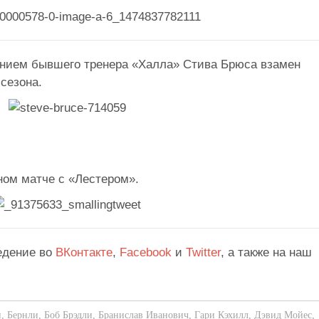
нием бывшего тренера «Халла» Стива Брюса взамен
сезона.
ом матче с «Лестером».
едение во
ВКонтакте
,
Facebook
и
Twitter
, а также на наш
н
,
Бернли
,
Боб Брэдли
,
Бранислав Иванович
,
Гари Кэхилл
,
Дэвид Мойес
,