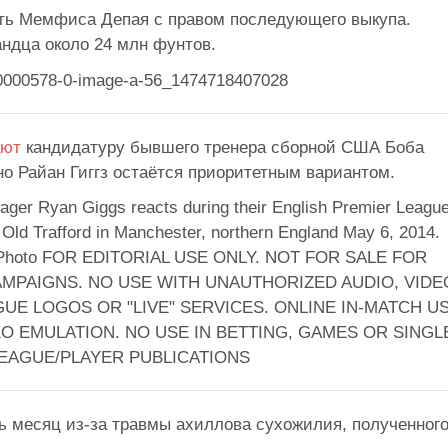
ть Мемфиса Депая с правом последующего выкупа.
ндца около 24 млн фунтов.
ают
кандидатуру бывшего тренера сборной США Боба
но Райан Гиггз остаётся приоритетным вариантом.
ь месяц из-за травмы ахиллова сухожилия, полученног