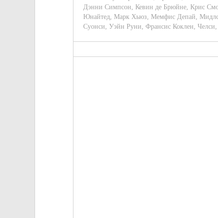
Дэнни Симпсон
,
Кевин де Брюйне
,
Крис См
Юнайтед
,
Марк Хьюз
,
Мемфис Депай
,
Мидл
Суонси
,
Уэйн Руни
,
Франсис Коклен
,
Челси