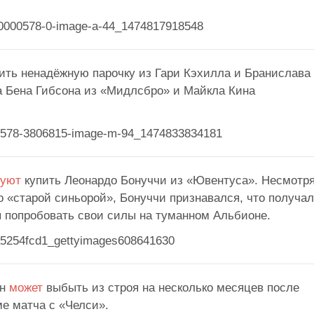
нить ненадёжную парочку из Гари Кэхилла и Бранислава
на Бена Гибсона из «Мидлсбро» и Майкла Кина
буют
купить Леонардо Бонуччи из «Ювентуса». Несмотр
о «старой синьорой», Бонуччи признавался, что получал
ы попробовать свои силы на туманном Альбионе.
ен
может
выбыть из строя на несколько месяцев после
е матча с «Челси».