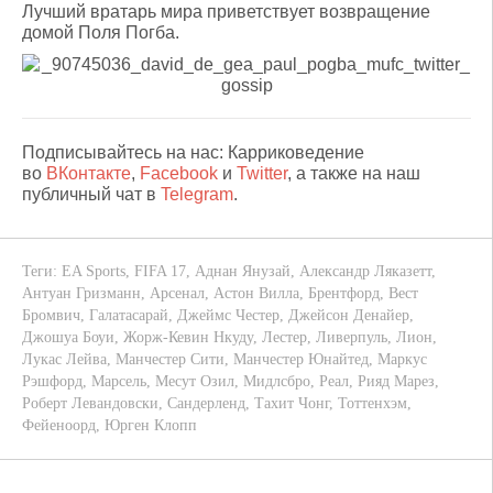
Лучший вратарь мира приветствует возвращение
домой Поля Погба.
Подписывайтесь на нас: Карриковедение
во
ВКонтакте
,
Facebook
и
Twitter
, а также на наш
публичный чат в
Telegram
.
Теги:
EA Sports
,
FIFA 17
,
Аднан Янузай
,
Александр Ляказетт
,
Антуан Гризманн
,
Арсенал
,
Астон Вилла
,
Брентфорд
,
Вест
Бромвич
,
Галатасарай
,
Джеймс Честер
,
Джейсон Денайер
,
Джошуа Боуи
,
Жорж-Кевин Нкуду
,
Лестер
,
Ливерпуль
,
Лион
,
Лукас Лейва
,
Манчестер Сити
,
Манчестер Юнайтед
,
Маркус
Рэшфорд
,
Марсель
,
Месут Озил
,
Мидлсбро
,
Реал
,
Рияд Марез
,
Роберт Левандовски
,
Сандерленд
,
Тахит Чонг
,
Тоттенхэм
,
Фейеноорд
,
Юрген Клопп