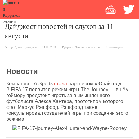
Дайджест новостей и слухов за 11
августа
Автор:
Денис Григорьев
11.08.2016
Рубрика:
Дайджест новостей
Комментарии
Новости
Компания EA Sports
стала
партнёром «Юнайтед».
В FIFA 17 появится режим игры The Journey — в нём
геймеру предстоит играть за вымышленного
футболиста Алекса Хантера, прототипом которого
стал Маркус Рэшфорд. Рэшфорд также
консультировал создателей игры при создании этого
режима.