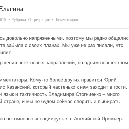
Елагина
2015
Рубрика:
От редакции
Комментарии
сь довольно напряжёнными, поэтому мы редко общалис
йта забыла о своих планах. Мы уже не раз писали, что
ипит.
ершения всех новых направлений, но одним новшеством
омментаторы. Кому-то более других нравится Юрий
с Казанский, который частенько к нам заходит в гости,
й язык и тактичность Владимира Стогниенко – много
й стране, и мы не будем сейчас спорить и выбирать
рого несомненно ассоциируется с Английской Премьер-