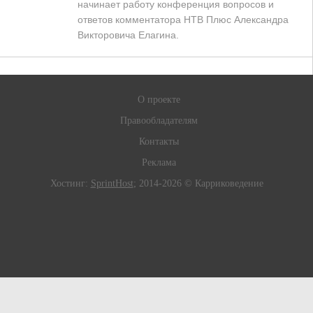
начинает работу конференция вопросов и
ответов комментатора НТВ Плюс Александра
Викторовича Елагина.
О проекте
Правообладателям
Контакты
Реклама
Хостинг:
SprintHost
; 2014-2026 © Карриковедение