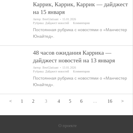
Каррик, Каррик, Каррик — дайджест
на 15 января
Автор:
BestGlatisant
15.01.2026
Рубрика:
Дайджест новостей
Комментарии
Постоянная рубрика с новостями о «Манчестер
Юнайтед».
48 часов ожидания Каррика —
дайджест новостей на 13 января
Автор:
BestGlatisant
13.01.2026
Рубрика:
Дайджест новостей
Комментарии
Постоянная рубрика с новостями о «Манчестер
Юнайтед».
<
1
2
3
4
5
6
16
>
…
О проекте