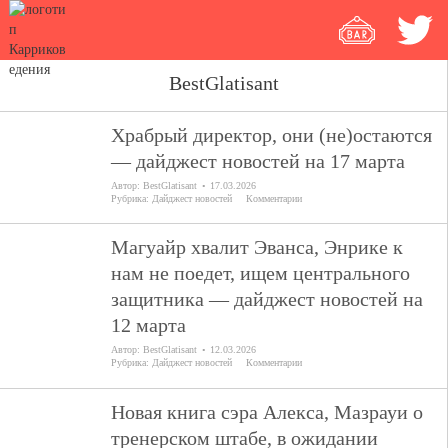
BestGlatisant
Храбрый директор, они (не)остаются
— дайджест новостей на 17 марта
Автор:
BestGlatisant
17.03.2026
Рубрика:
Дайджест новостей
Комментарии
Магуайр хвалит Эванса, Энрике к
нам не поедет, ищем центрального
защитника — дайджест новостей на
12 марта
Автор:
BestGlatisant
12.03.2026
Рубрика:
Дайджест новостей
Комментарии
Новая книга сэра Алекса, Мазрауи о
тренерском штабе, в ожидании