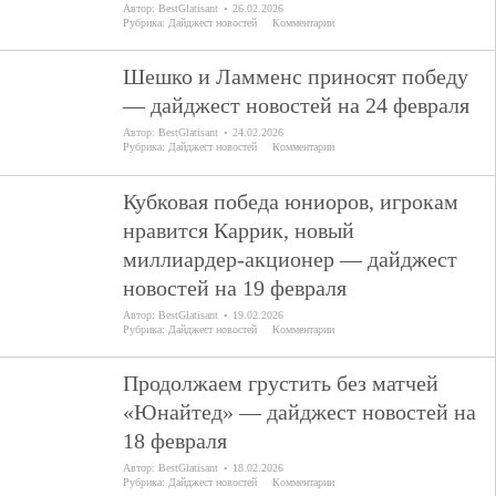
Автор:
BestGlatisant
26.02.2026
Рубрика:
Дайджест новостей
Комментарии
Шешко и Ламменс приносят победу
— дайджест новостей на 24 февраля
Автор:
BestGlatisant
24.02.2026
Рубрика:
Дайджест новостей
Комментарии
Кубковая победа юниоров, игрокам
нравится Каррик, новый
миллиардер-акционер — дайджест
новостей на 19 февраля
Автор:
BestGlatisant
19.02.2026
Рубрика:
Дайджест новостей
Комментарии
Продолжаем грустить без матчей
«Юнайтед» — дайджест новостей на
18 февраля
Автор:
BestGlatisant
18.02.2026
Рубрика:
Дайджест новостей
Комментарии