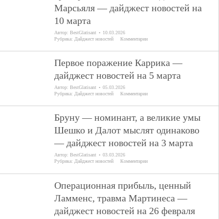
Марсьяля — дайджест новостей на
10 марта
Автор:
BestGlatisant
10.03.2026
Рубрика:
Дайджест новостей
Комментарии
Первое поражение Каррика —
дайджест новостей на 5 марта
Автор:
BestGlatisant
05.03.2026
Рубрика:
Дайджест новостей
Комментарии
Бруну — номинант, а великие умы
Шешко и Далот мыслят одинаково
— дайджест новостей на 3 марта
Автор:
BestGlatisant
03.03.2026
Рубрика:
Дайджест новостей
Комментарии
Операционная прибыль, ценный
Ламменс, травма Мартинеса —
дайджест новостей на 26 февраля