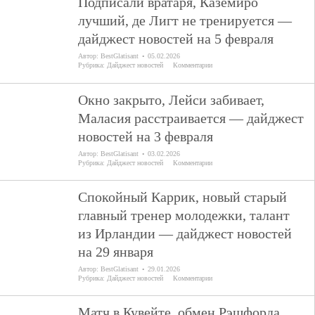
Подписали вратаря, Каземиро
лучший, де Лигт не тренируется —
дайджест новостей на 5 февраля
Автор:
BestGlatisant
05.02.2026
Рубрика:
Дайджест новостей
Комментарии
Окно закрыто, Лейси забивает,
Маласия расстраивается — дайджест
новостей на 3 февраля
Автор:
BestGlatisant
03.02.2026
Рубрика:
Дайджест новостей
Комментарии
Спокойный Каррик, новый старый
главный тренер молодежки, талант
из Ирландии — дайджест новостей
на 29 января
Автор:
BestGlatisant
29.01.2026
Рубрика:
Дайджест новостей
Комментарии
Матч в Кувейте, обмен Рэшфорда,