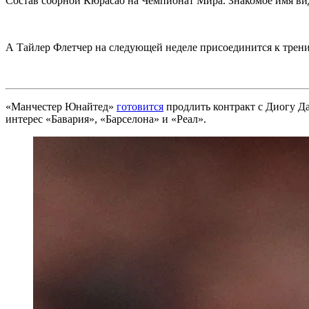
Состав сборной Кюрасао на Чемпионат Мира. Знакомое имя ви
А Тайлер Флетчер на следующей неделе присоединится к тре
«Манчестер Юнайтед»
готовится
продлить контракт с Диогу Да
интерес «Бавария», «Барселона» и «Реал».