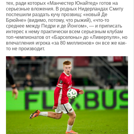
тех, ради которых «Манчестер Юнайтед» готов на
серьезные вложения. В родных Нидерландах Смиту
поспешили раздать кучу прозвищ: «новый Де
Брюйне» (видимо, потому, что рыжий), «что-то
среднее между Педри и де Йонгом», — и приписать
интерес к нему практически всем серьезным клубам
топ-чемпионатов от «Барселоны» до «Ливерпуля», но
впечатления игрока «за 80 миллионов» он все же как-
то не производит.