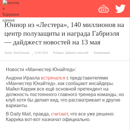
Юниор из «Лестера», 140 миллионов на
центр полузащиты и награда Габриэля
— дайджест новостей на 13 мая
Автор:
BestGlatisant
13.05.2026
Рубрика:
Дайджест новостей
Комментарии
Новости «Манчестер Юнайтед»:
Андони Ираола
встречался
с представителями
«Манчестер Юнайтед», как сообщают инсайдеры.
Майкл Каррик все ещё основной претендент на
должность постоянного главного тренера команды, но
клуб хотя бы делает вид, что рассматривает и другие
варианты.
В Daily Mail, правда,
считают
, что все уже решено:
Каррика вот-вот назначат официально.