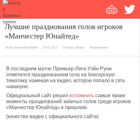
Лучшие празднования голов игроков
«Манчестер Юнайтед»
Автор:
Евгений Арбенин
20.03.2015
Рубрика:
Видео
Комментарии
В последнем матче Премьер-Лиги Уэйн Руни
отметился празднованием гола на боксерскую
тематику, намекая на видео, которое попало в сеть
накануне.
Официальный сайт решил
вспомнить
самые яркие
моменты празднований забитых голов среди игроков
«Манчестер Юнайтед» в прошлом.
(качество видео с официального сайта)