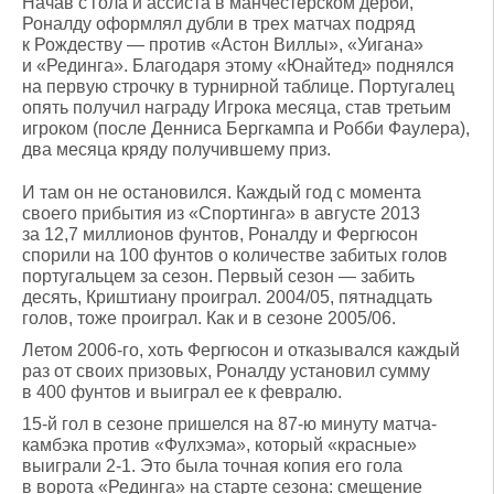
Начав с гола и ассиста в манчестерском дерби,
Роналду оформлял дубли в трех матчах подряд
к Рождеству — против «Астон Виллы», «Уигана»
и «Рединга». Благодаря этому «Юнайтед» поднялся
на первую строчку в турнирной таблице. Португалец
опять получил награду Игрока месяца, став третьим
игроком (после Денниса Бергкампа и Робби Фаулера),
два месяца кряду получившему приз.
И там он не остановился. Каждый год с момента
своего прибытия из «Спортинга» в августе 2013
за 12,7 миллионов фунтов, Роналду и Фергюсон
спорили на 100 фунтов о количестве забитых голов
португальцем за сезон. Первый сезон — забить
десять, Криштиану проиграл. 2004/05, пятнадцать
голов, тоже проиграл. Как и в сезоне 2005/06.
Летом 2006-го, хоть Фергюсон и отказывался каждый
раз от своих призовых, Роналду установил сумму
в 400 фунтов и выиграл ее к февралю.
15-й гол в сезоне пришелся на 87-ю минуту матча-
камбэка против «Фулхэма», который «красные»
выиграли 2-1. Это была точная копия его гола
в ворота «Рединга» на старте сезона: смещение