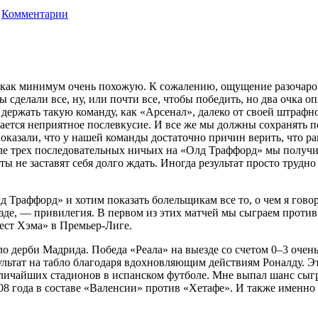
Комментарии
ли как минимум очень похожую. К сожалению, ощущение разочаро
 сделали все, ну, или почти все, чтобы победить, но два очка о
ержать такую команду, как «Арсенал», далеко от своей штрафной
ается неприятное послевкусие. И все же мы должны сохранять п
оказали, что у нашей команды достаточно причин верить, что ра
ле трех последовательных ничьих на «Олд Траффорд» мы получил
ы не заставят себя долго ждать. Иногда результат просто трудно
 Траффорд» и хотим показать болельщикам все то, о чем я говор
езде, — привилегия. В первом из этих матчей мы сыграем против
ест Хэма» в Премьер-Лиге.
о дерби Мадрида. Победа «Реала» на выезде со счетом 0–3 очен
зультат на табло благодаря вдохновляющим действиям Роналду. Э
личайших стадионов в испанском футболе. Мне выпал шанс сыгра
 года в составе «Валенсии» против «Хетафе». И также именно н