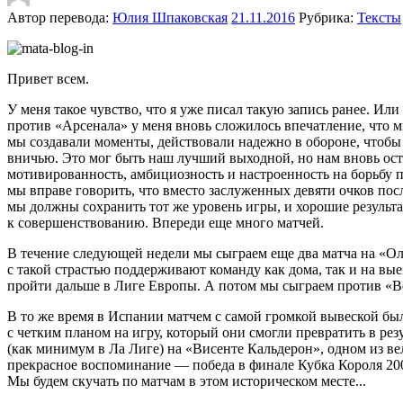
Автор перевода:
Юлия Шпаковская
21.11.2016
Рубрика:
Тексты
Привет всем.
У меня такое чувство, что я уже писал такую запись ранее. И
против «Арсенала» у меня вновь сложилось впечатление, что мы
мы создавали моменты, действовали надежно в обороне, чтобы д
вничью. Это мог быть наш лучший выходной, но нам вновь ост
мотивированность, амбициозность и настроенность на борьбу п
мы вправе говорить, что вместо заслуженных девяти очков пос
мы должны сохранить тот же уровень игры, и хорошие результат
к совершенствованию. Впереди еще много матчей.
В течение следующей недели мы сыграем еще два матча на «Олд
с такой страстью поддерживают команду как дома, так и на вы
пройти дальше в Лиге Европы. А потом мы сыграем против «В
В то же время в Испании матчем с самой громкой вывеской был
с четким планом на игру, который они смогли превратить в ре
(как минимум в Ла Лиге) на «Висенте Кальдерон», одном из ве
прекрасное воспоминание — победа в финале Кубка Короля 2008
Мы будем скучать по матчам в этом историческом месте...