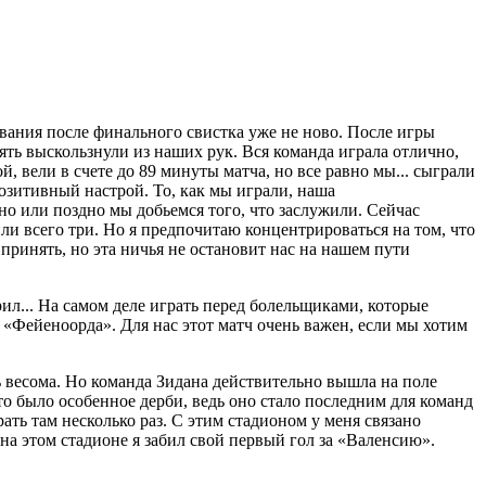
вания после финального свистка уже не ново. После игры
пять выскользнули из наших рук. Вся команда играла отлично,
, вели в счете до 89 минуты матча, но все равно мы... сыграли
озитивный настрой. То, как мы играли, наша
но или поздно мы добьемся того, что заслужили. Сейчас
и всего три. Но я предпочитаю концентрироваться на том, что
 принять, но эта ничья не остановит нас на нашем пути
ил... На самом деле играть перед болельщиками, которые
 «Фейеноорда». Для нас этот матч очень важен, если мы хотим
ь весома. Но команда Зидана действительно вышла на поле
то было особенное дерби, ведь оно стало последним для команд
ть там несколько раз. С этим стадионом у меня связано
а этом стадионе я забил свой первый гол за «Валенсию».