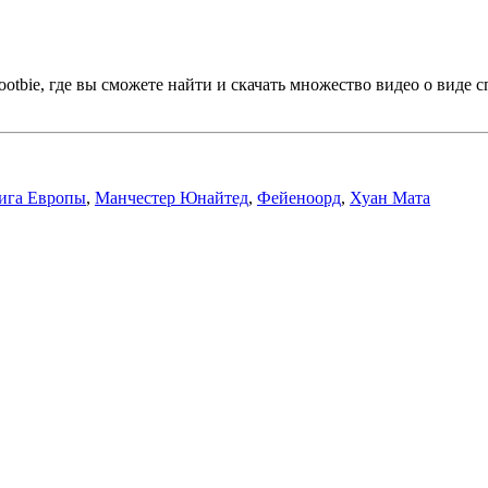
tbie, где вы сможете найти и скачать множество видео о виде с
ига Европы
,
Манчестер Юнайтед
,
Фейеноорд
,
Хуан Мата