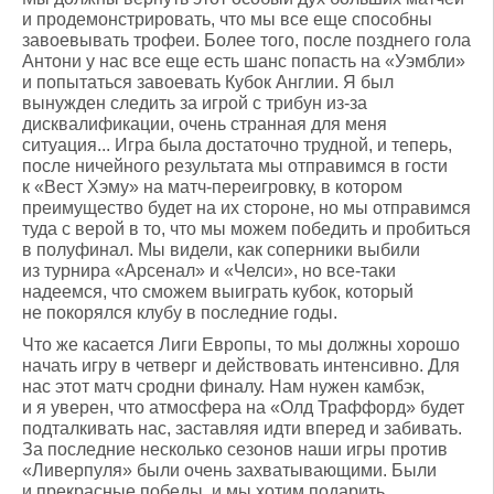
и продемонстрировать, что мы все еще способны
завоевывать трофеи. Более того, после позднего гола
Антони у нас все еще есть шанс попасть на «Уэмбли»
и попытаться завоевать Кубок Англии. Я был
вынужден следить за игрой с трибун из-за
дисквалификации, очень странная для меня
ситуация... Игра была достаточно трудной, и теперь,
после ничейного результата мы отправимся в гости
к «Вест Хэму» на матч-переигровку, в котором
преимущество будет на их стороне, но мы отправимся
туда с верой в то, что мы можем победить и пробиться
в полуфинал. Мы видели, как соперники выбили
из турнира «Арсенал» и «Челси», но все-таки
надеемся, что сможем выиграть кубок, который
не покорялся клубу в последние годы.
Что же касается Лиги Европы, то мы должны хорошо
начать игру в четверг и действовать интенсивно. Для
нас этот матч сродни финалу. Нам нужен камбэк,
и я уверен, что атмосфера на «Олд Траффорд» будет
подталкивать нас, заставляя идти вперед и забивать.
За последние несколько сезонов наши игры против
«Ливерпуля» были очень захватывающими. Были
и прекрасные победы, и мы хотим подарить