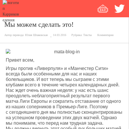
Мы можем сделать это!
Автор перевода:
Юлия Шпаковская
14.03.2016
Рубрика:
Тексты
Комментарии
Привет всем,
Игры против «Ливерпуля» и «Манчестер Сити»
всегда были особенными для нас и наших
болельщиков. И вот теперь мы сыграем с этими
клубами всего в течение четырех календарных дней.
Нас ждет очень важная неделя: у нас есть шанс
преодолеть неблагоприятный результат первого
матча Лиги Европы и сократить отставание от одного
из наших соперников в Премьер-Лиге. Поэтому
с сегодняшнего дня мы полностью сконцентрированы
на успешном проведении этих двух матчей. Однако
мы понимаем, что перед нам трудная задача.
Мы должны вернуть этот особый дух больших матчей